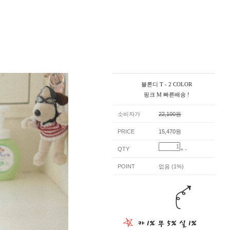
블론디 T - 2 COLOR
핑크 M 빠른배송 !
소비자가
22,100원
PRICE
15,470원
QTY
+
-
POINT
없음 (1%)