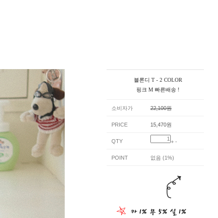
블론디 T - 2 COLOR
핑크 M 빠른배송 !
소비자가
22,100원
PRICE
15,470원
QTY
+
-
POINT
없음 (1%)