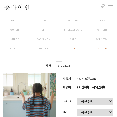
BY IN
TOP
BOTTOM
DRESS
OUTER
SET
SHOES&SOCKS
OTHERS
JUNIOR
BABY&MOM
SALE
ONLY YOU
OFFLINE
NOTICE
Q&A
REVIEW
파파 T - 2 COLOR
상품가
16,660
원won
배송비
(조건)
지역별
COLOR
SIZE