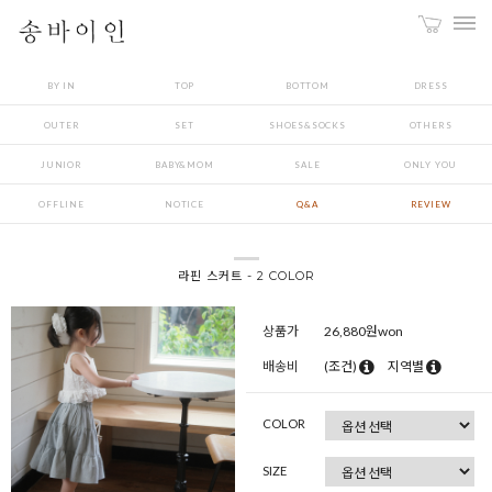
BY IN
TOP
BOTTOM
DRESS
OUTER
SET
SHOES&SOCKS
OTHERS
JUNIOR
BABY&MOM
SALE
ONLY YOU
OFFLINE
NOTICE
Q&A
REVIEW
라핀 스커트 - 2 COLOR
상품가
26,880
원won
배송비
(조건)
지역별
COLOR
SIZE