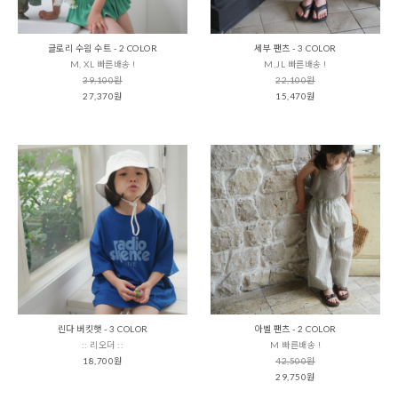
글로리 수읨 수트 - 2 COLOR
세부 팬츠 - 3 COLOR
M, XL 빠른배송 !
M,JL 빠른배송 !
39,100원
22,100원
27,370원
15,470원
린다 버킷햇 - 3 COLOR
아벨 팬츠 - 2 COLOR
:: 리오더 ::
M 빠른배송 !
18,700원
42,500원
29,750원