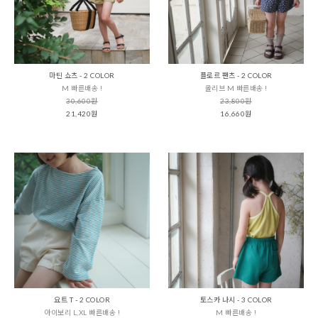
마틴 쇼츠 - 2 COLOR
플로르 팬츠 - 2 COLOR
M 빠른배송 !
올리브 M 빠른배송 !
30,600원
23,800원
21,420원
16,660원
요트 T - 2 COLOR
토스카 나시 - 3 COLOR
아이보리 L,XL 빠른배송 !
M 빠른배송 !