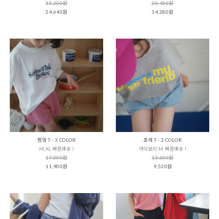
35,200원
20,400원
24,640원
14,280원
썸띵 T - 3 COLOR
포레 T - 2 COLOR
M,XL 빠른배송 !
아이보리 M 빠른배송 !
17,000원
13,600원
11,900원
9,520원