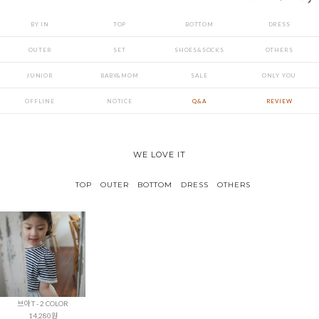
BY IN
TOP
BOTTOM
DRESS
OUTER
SET
SHOES&SOCKS
OTHERS
JUNIOR
BABY&MOM
SALE
ONLY YOU
OFFLINE
NOTICE
Q&A
REVIEW
WE LOVE IT
TOP
OUTER
BOTTOM
DRESS
OTHERS
브아 T - 2 COLOR
14,280원