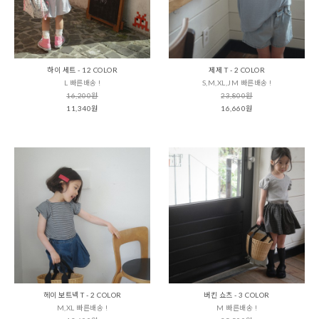
하이 세트 - 12 COLOR
제제 T - 2 COLOR
L 빠른배송 !
S,M,XL,JM 빠른배송 !
16,200원
23,800원
11,340원
16,660원
헤이 보트넥 T - 2 COLOR
버킨 쇼츠 - 3 COLOR
M,XL 빠른배송 !
M 빠른배송 !