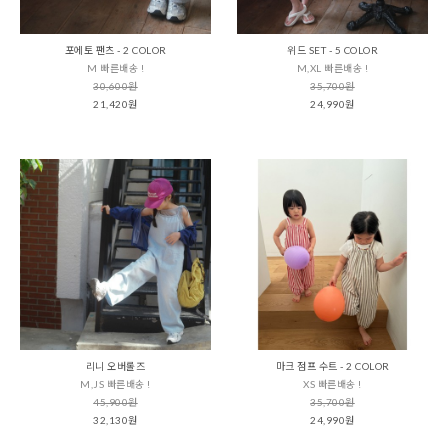
포에토 팬츠 - 2 COLOR
위드 SET - 5 COLOR
M 빠른배송 !
M,XL 빠른배송 !
30,600원
35,700원
21,420원
24,990원
리니 오버롤즈
마크 점프 수트 - 2 COLOR
M,JS 빠른배송 !
XS 빠른배송 !
45,900원
35,700원
32,130원
24,990원