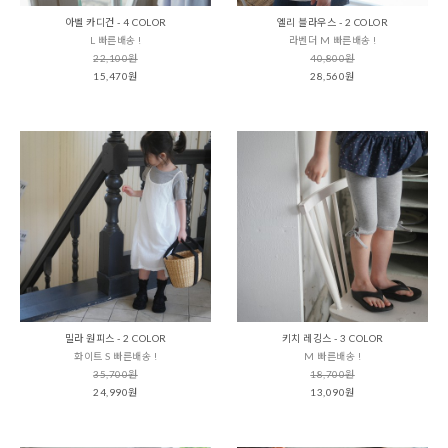
아벨 카디건 - 4 COLOR
엘리 블라우스 - 2 COLOR
L 빠른배송 !
라벤더 M 빠른배송 !
22,100원
40,800원
15,470원
28,560원
밀라 원피스 - 2 COLOR
키치 레깅스 - 3 COLOR
화이트 S 빠른배송 !
M 빠른배송 !
35,700원
18,700원
24,990원
13,090원