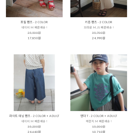
프릴 팬츠 - 2 COLOR
키튼 팬츠 - 2 COLOR
네이비 M 빠른배송 !
브라운 M,JS 빠른배송 !
25,500원
35,700원
17,850원
24,990원
라이트 데님 팬츠 - 2 COLOR + ADULT
앤더 T - 2 COLOR + ADULT
네이비 M 빠른배송 !
메란지 M 빠른배송 !
35,200원
15,300원
24,640원
10,710원