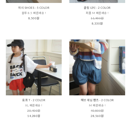
위시 SHOES - 5 COLOR
클림 나시 - 2 COLOR
블루 8.5 빠른배송 !
퍼플 M 빠른배송 !
8,500원
11,900원
8,330원
로프 T - 2 COLOR
해브 데님 팬츠 - 2 COLOR
XL 빠른배송 !
M 빠른배송 !
20,400원
40,800원
14,280원
28,560원