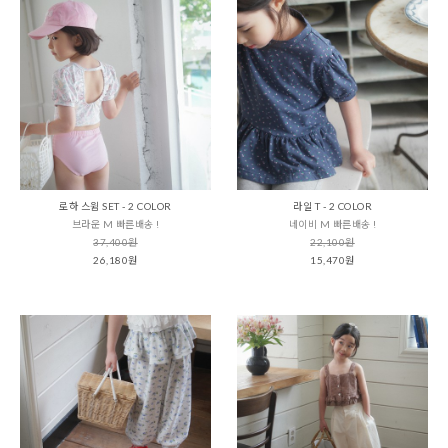
로하 스윔 SET - 2 COLOR
라일 T - 2 COLOR
브라운 M 빠른배송 !
네이비 M 빠른배송 !
37,400원
22,100원
26,180원
15,470원