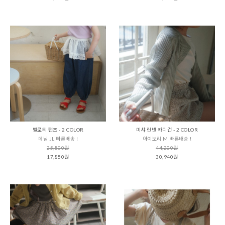
벨로티 팬츠 - 2 COLOR
미샤 린넨 카디건 - 2 COLOR
데님 JL 빠른배송 !
아이보리 M 빠른배송 !
25,500원
44,200원
17,850원
30,940원