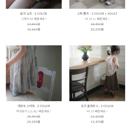
로지 쇼츠 - 2 COLOR
스틱 팬츠 - 3 COLOR + ADULT
그레이 M 빠른배송 !
M,JS,JL 빠른배송 !
23,800원
28,900원
16,660원
20,230원
아망뜨 스커트 - 2 COLOR
오크 블라우스 - 2 COLOR
아이보리 L(L-XL) 빠른배송 !
M,JS 빠른배송 !
28,900원
22,100원
20,230원
15,470원