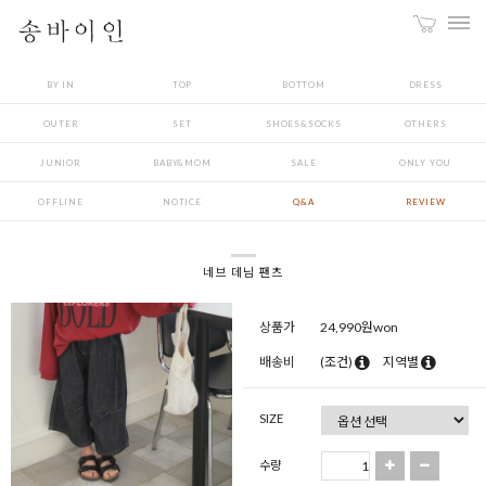
BY IN
TOP
BOTTOM
DRESS
OUTER
SET
SHOES&SOCKS
OTHERS
JUNIOR
BABY&MOM
SALE
ONLY YOU
OFFLINE
NOTICE
Q&A
REVIEW
네브 데님 팬츠
상품가
24,990
원won
배송비
(조건)
지역별
SIZE
수량