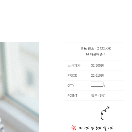
륀느 팬츠 - 2 COLOR
M 빠른배송 !
소비자가
32,300원
PRICE
22,610원
QTY
+
-
POINT
없음 (1%)