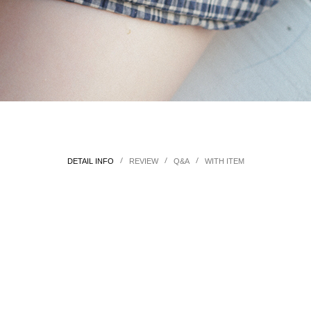
/
/
/
DETAIL INFO
REVIEW
Q&A
WITH ITEM