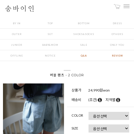
BY IN
TOP
BOTTOM
DRESS
OUTER
SET
SHOES&SOCKS
OTHERS
JUNIOR
BABY&MOM
SALE
ONLY YOU
OFFLINE
NOTICE
Q&A
REVIEW
버블 팬츠 - 2 COLOR
상품가
24,990
원won
배송비
(조건)
지역별
COLOR
SIZE