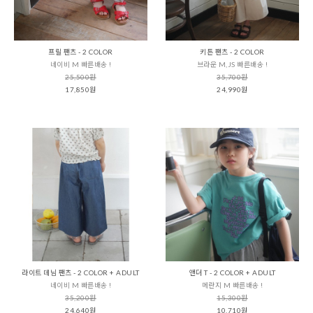
프릴 팬츠 - 2 COLOR
키튼 팬츠 - 2 COLOR
네이비 M 빠른배송 !
브라운 M,JS 빠른배송 !
25,500원
35,700원
17,850원
24,990원
라이트 데님 팬츠 - 2 COLOR + ADULT
앤더 T - 2 COLOR + ADULT
네이비 M 빠른배송 !
메란지 M 빠른배송 !
35,200원
15,300원
24,640원
10,710원