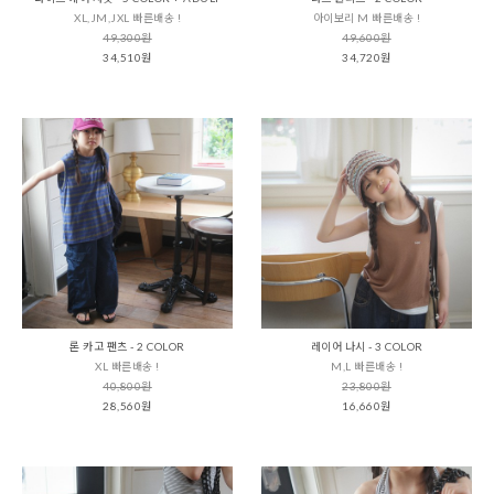
XL,JM,JXL 빠른배송 !
아이보리 M 빠른배송 !
49,300원
49,600원
34,510원
34,720원
론 카고 팬츠 - 2 COLOR
레이어 나시 - 3 COLOR
XL 빠른배송 !
M,L 빠른배송 !
40,800원
23,800원
28,560원
16,660원