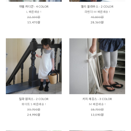
아벨 카디건 - 4 COLOR
엘리 블라우스 - 2 COLOR
L 빠른배송 !
라벤더 M 빠른배송 !
22,100원
40,800원
15,470원
28,560원
밀라 원피스 - 2 COLOR
키치 레깅스 - 3 COLOR
화이트 S 빠른배송 !
M 빠른배송 !
35,700원
18,700원
24,990원
13,090원