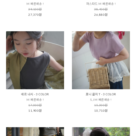
M 빠른배송 !
머스타드 M 빠른배송 !
39,100원
38,400원
27,370원
26,880원
네르 나시 - 3 COLOR
포니 골지 T - 3 COLOR
M 빠른배송 !
S,JM 빠른배송 !
17,000원
15,300원
11,900원
10,710원