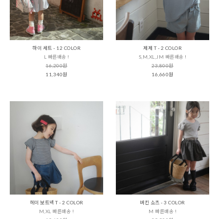
하이 세트 - 12 COLOR
제제 T - 2 COLOR
L 빠른배송 !
S,M,XL,JM 빠른배송 !
16,200원
23,800원
11,340원
16,660원
헤이 보트넥 T - 2 COLOR
버킨 쇼츠 - 3 COLOR
M,XL 빠른배송 !
M 빠른배송 !