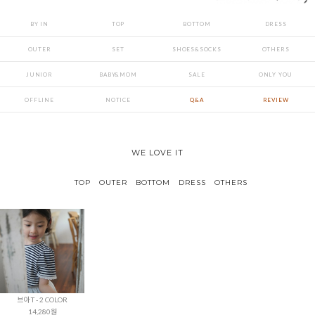
BY IN
TOP
BOTTOM
DRESS
OUTER
SET
SHOES&SOCKS
OTHERS
JUNIOR
BABY&MOM
SALE
ONLY YOU
OFFLINE
NOTICE
Q&A
REVIEW
WE LOVE IT
TOP
OUTER
BOTTOM
DRESS
OTHERS
브아 T - 2 COLOR
14,280원