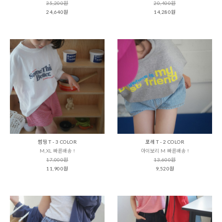
35,200원
20,400원
24,640원
14,280원
썸띵 T - 3 COLOR
포레 T - 2 COLOR
M,XL 빠른배송 !
아이보리 M 빠른배송 !
17,000원
13,600원
11,900원
9,520원