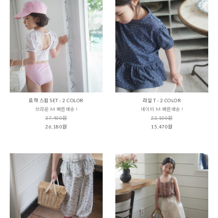
로하 스윔 SET - 2 COLOR
라일 T - 2 COLOR
브라운 M 빠른배송 !
네이비 M 빠른배송 !
37,400원
22,100원
26,180원
15,470원