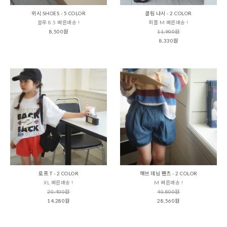
위시 SHOES - 5 COLOR
클림 나시 - 2 COLOR
블루 8.5 빠른배송 !
퍼플 M 빠른배송 !
8,500원
11,900원
8,330원
로프 T - 2 COLOR
해브 데님 팬츠 - 2 COLOR
XL 빠른배송 !
M 빠른배송 !
20,400원
40,800원
14,280원
28,560원