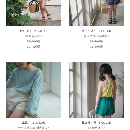
마틴 쇼츠 - 2 COLOR
플로르 팬츠 - 2 COLOR
M 빠른배송 !
올리브 M 빠른배송 !
30,600원
23,800원
21,420원
16,660원
요트 T - 2 COLOR
토스카 나시 - 3 COLOR
아이보리 L,XL 빠른배송 !
M 빠른배송 !