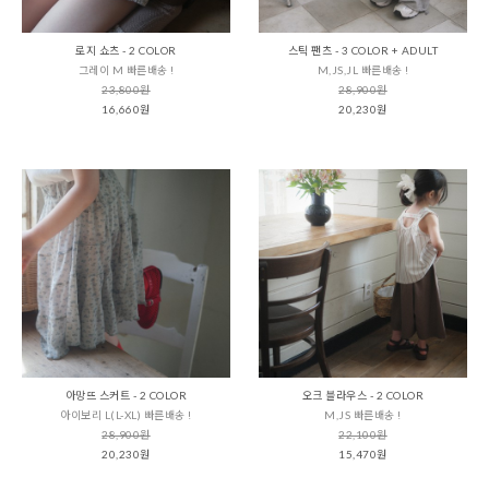
로지 쇼츠 - 2 COLOR
스틱 팬츠 - 3 COLOR + ADULT
그레이 M 빠른배송 !
M,JS,JL 빠른배송 !
23,800원
28,900원
16,660원
20,230원
아망뜨 스커트 - 2 COLOR
오크 블라우스 - 2 COLOR
아이보리 L(L-XL) 빠른배송 !
M,JS 빠른배송 !
28,900원
22,100원
20,230원
15,470원