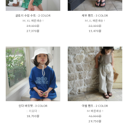
글로리 수읨 수트 - 2 COLOR
세부 팬츠 - 3 COLOR
M, XL 빠른배송 !
M,JL 빠른배송 !
39,100원
22,100원
27,370원
15,470원
린다 버킷햇 - 3 COLOR
아벨 팬츠 - 2 COLOR
:: 리오더 ::
M 빠른배송 !
18,700원
42,500원
29,750원