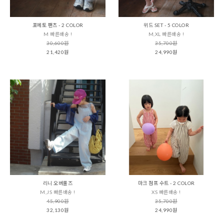
포에토 팬츠 - 2 COLOR
위드 SET - 5 COLOR
M 빠른배송 !
M,XL 빠른배송 !
30,600원
35,700원
21,420원
24,990원
리니 오버롤즈
마크 점프 수트 - 2 COLOR
M,JS 빠른배송 !
XS 빠른배송 !
45,900원
35,700원
32,130원
24,990원