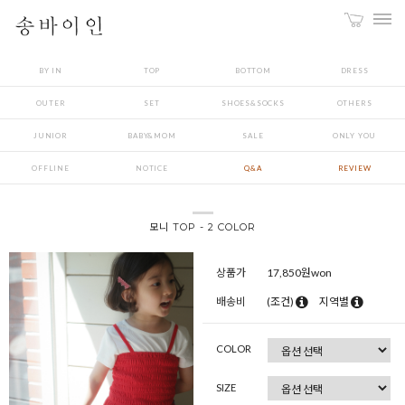
BY IN
TOP
BOTTOM
DRESS
OUTER
SET
SHOES&SOCKS
OTHERS
JUNIOR
BABY&MOM
SALE
ONLY YOU
OFFLINE
NOTICE
Q&A
REVIEW
모니 TOP - 2 COLOR
상품가
17,850
원won
배송비
(조건)
지역별
COLOR
SIZE