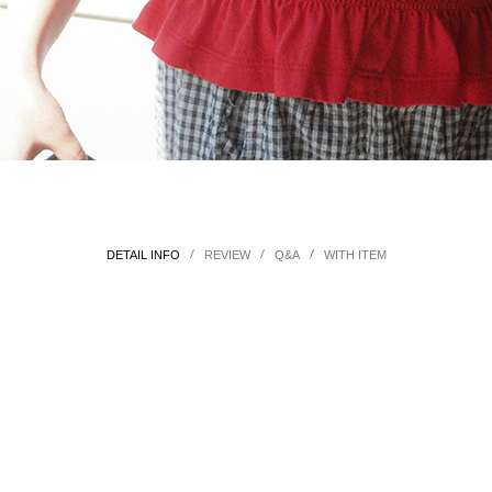
/
/
/
DETAIL INFO
REVIEW
Q&A
WITH ITEM