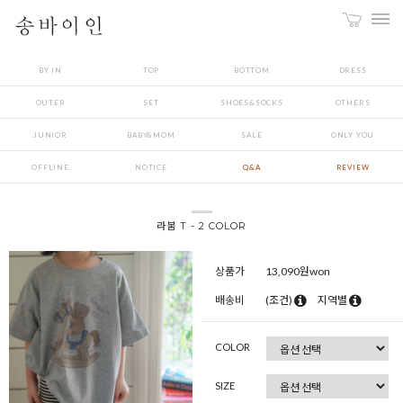
BY IN
TOP
BOTTOM
DRESS
OUTER
SET
SHOES&SOCKS
OTHERS
JUNIOR
BABY&MOM
SALE
ONLY YOU
OFFLINE
NOTICE
Q&A
REVIEW
라붐 T - 2 COLOR
상품가
13,090
원won
배송비
(조건)
지역별
COLOR
SIZE