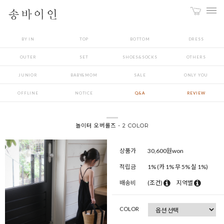
BY IN
TOP
BOTTOM
DRESS
OUTER
SET
SHOES&SOCKS
OTHERS
JUNIOR
BABY&MOM
SALE
ONLY YOU
OFFLINE
NOTICE
Q&A
REVIEW
놀이터 오버롤즈 - 2 COLOR
상품가
30,600
원won
적립금
1% (카 1% 무 5% 실 1%)
배송비
(조건)
지역별
COLOR