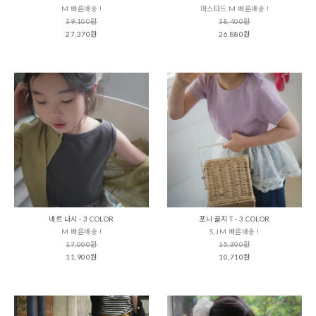
M 빠른배송 !
머스타드 M 빠른배송 !
39,100원
38,400원
27,370원
26,880원
네르 나시 - 3 COLOR
포니 골지 T - 3 COLOR
M 빠른배송 !
S,JM 빠른배송 !
17,000원
15,300원
11,900원
10,710원