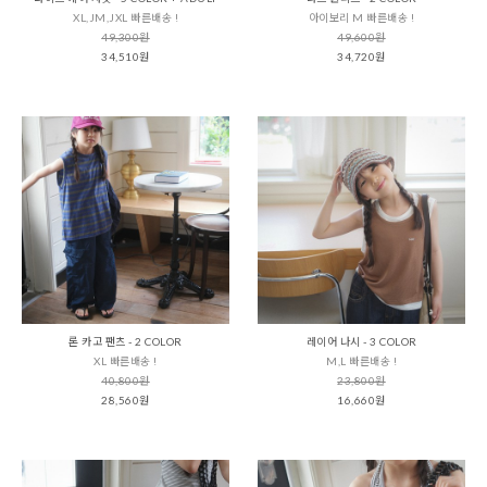
XL,JM,JXL 빠른배송 !
아이보리 M 빠른배송 !
49,300원
49,600원
34,510원
34,720원
론 카고 팬츠 - 2 COLOR
레이어 나시 - 3 COLOR
XL 빠른배송 !
M,L 빠른배송 !
40,800원
23,800원
28,560원
16,660원