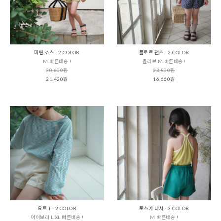
마틴 쇼츠 - 2 COLOR
플로르 팬츠 - 2 COLOR
M 빠른배송 !
올리브 M 빠른배송 !
30,600원
23,800원
21,420원
16,660원
요트 T - 2 COLOR
토스카 나시 - 3 COLOR
아이보리 L,XL 빠른배송 !
M 빠른배송 !