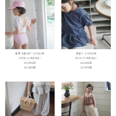
로하 스윔 SET - 2 COLOR
라일 T - 2 COLOR
브라운 M 빠른배송 !
네이비 M 빠른배송 !
37,400원
22,100원
26,180원
15,470원