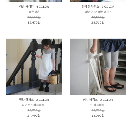
아벨 카디건 - 4 COLOR
엘리 블라우스 - 2 COLOR
L 빠른배송 !
라벤더 M 빠른배송 !
22,100원
40,800원
15,470원
28,560원
밀라 원피스 - 2 COLOR
키치 레깅스 - 3 COLOR
화이트 S 빠른배송 !
M 빠른배송 !
35,700원
18,700원
24,990원
13,090원