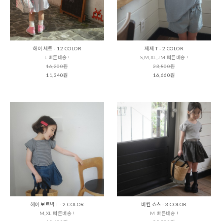
하이 세트 - 12 COLOR
제제 T - 2 COLOR
L 빠른배송 !
S,M,XL,JM 빠른배송 !
16,200원
23,800원
11,340원
16,660원
헤이 보트넥 T - 2 COLOR
버킨 쇼츠 - 3 COLOR
M,XL 빠른배송 !
M 빠른배송 !