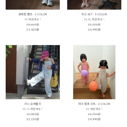
포에토 팬츠 - 2 COLOR
위드 SET - 5 COLOR
M 빠른배송 !
M,XL 빠른배송 !
30,600원
35,700원
21,420원
24,990원
리니 오버롤즈
마크 점프 수트 - 2 COLOR
M,JS 빠른배송 !
XS 빠른배송 !
45,900원
35,700원
32,130원
24,990원