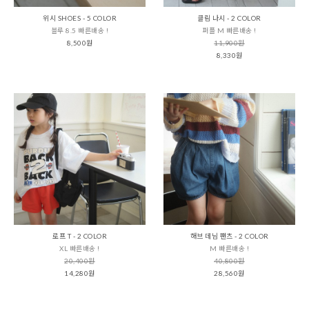
위시 SHOES - 5 COLOR
클림 나시 - 2 COLOR
블루 8.5 빠른배송 !
퍼플 M 빠른배송 !
8,500원
11,900원
8,330원
로프 T - 2 COLOR
해브 데님 팬츠 - 2 COLOR
XL 빠른배송 !
M 빠른배송 !
20,400원
40,800원
14,280원
28,560원