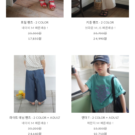
프릴 팬츠 - 2 COLOR
키튼 팬츠 - 2 COLOR
네이비 M 빠른배송 !
브라운 M,JS 빠른배송 !
25,500원
35,700원
17,850원
24,990원
라이트 데님 팬츠 - 2 COLOR + ADULT
앤더 T - 2 COLOR + ADULT
네이비 M 빠른배송 !
메란지 M 빠른배송 !
35,200원
15,300원
24,640원
10,710원