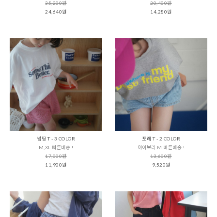
35,200원
20,400원
24,640원
14,280원
썸띵 T - 3 COLOR
포레 T - 2 COLOR
M,XL 빠른배송 !
아이보리 M 빠른배송 !
17,000원
13,600원
11,900원
9,520원