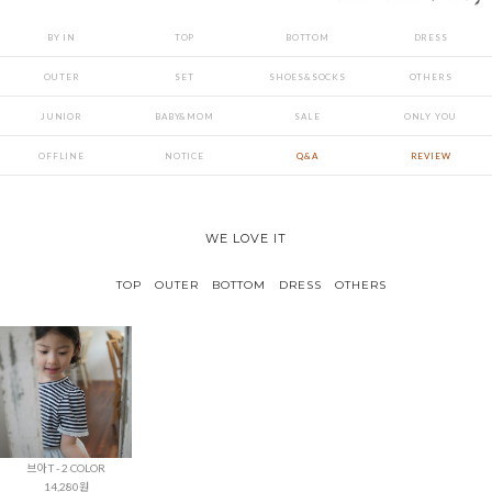
BY IN
TOP
BOTTOM
DRESS
OUTER
SET
SHOES&SOCKS
OTHERS
JUNIOR
BABY&MOM
SALE
ONLY YOU
OFFLINE
NOTICE
Q&A
REVIEW
WE LOVE IT
TOP
OUTER
BOTTOM
DRESS
OTHERS
브아 T - 2 COLOR
14,280원