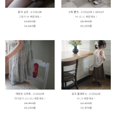
로지 쇼츠 - 2 COLOR
스틱 팬츠 - 3 COLOR + ADULT
그레이 M 빠른배송 !
M,JS,JL 빠른배송 !
23,800원
28,900원
16,660원
20,230원
아망뜨 스커트 - 2 COLOR
오크 블라우스 - 2 COLOR
아이보리 L(L-XL) 빠른배송 !
M,JS 빠른배송 !
28,900원
22,100원
20,230원
15,470원