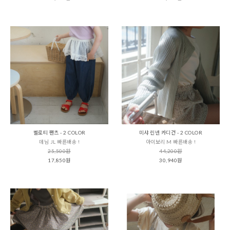
벨로티 팬츠 - 2 COLOR
미샤 린넨 카디건 - 2 COLOR
데님 JL 빠른배송 !
아이보리 M 빠른배송 !
25,500원
44,200원
17,850원
30,940원