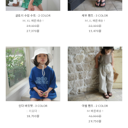
글로리 수읨 수트 - 2 COLOR
세부 팬츠 - 3 COLOR
M, XL 빠른배송 !
M,JL 빠른배송 !
39,100원
22,100원
27,370원
15,470원
린다 버킷햇 - 3 COLOR
아벨 팬츠 - 2 COLOR
:: 리오더 ::
M 빠른배송 !
18,700원
42,500원
29,750원