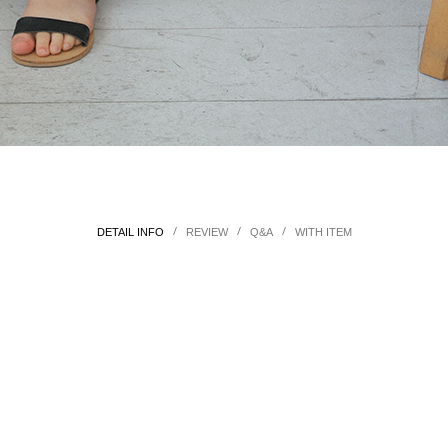
/
/
/
DETAIL INFO
REVIEW
Q&A
WITH ITEM