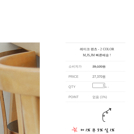
레이크 팬츠 - 2 COLOR
M,JS,JM 빠른배송 !
소비자가
39,100원
PRICE
27,370원
QTY
+
-
POINT
없음 (1%)