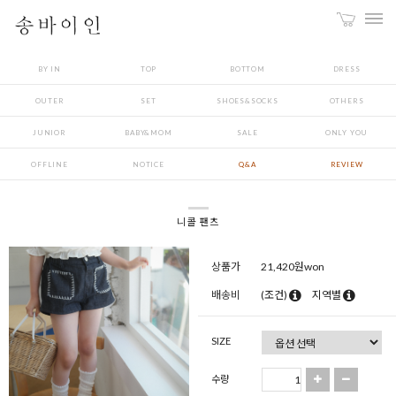
BY IN
TOP
BOTTOM
DRESS
OUTER
SET
SHOES&SOCKS
OTHERS
JUNIOR
BABY&MOM
SALE
ONLY YOU
OFFLINE
NOTICE
Q&A
REVIEW
니콜 팬츠
상품가
21,420
원won
배송비
(조건)
지역별
SIZE
수량