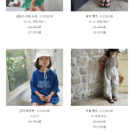
글로리 수읨 수트 - 2 COLOR
세부 팬츠 - 3 COLOR
M, XL 빠른배송 !
M,JL 빠른배송 !
39,100원
22,100원
27,370원
15,470원
린다 버킷햇 - 3 COLOR
아벨 팬츠 - 2 COLOR
:: 리오더 ::
M 빠른배송 !
18,700원
42,500원
29,750원