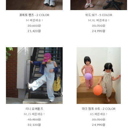
포에토 팬츠 - 2 COLOR
위드 SET - 5 COLOR
M 빠른배송 !
M,XL 빠른배송 !
30,600원
35,700원
21,420원
24,990원
리니 오버롤즈
마크 점프 수트 - 2 COLOR
M,JS 빠른배송 !
XS 빠른배송 !
45,900원
35,700원
32,130원
24,990원