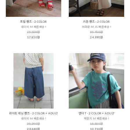
프릴 팬츠 - 2 COLOR
키튼 팬츠 - 2 COLOR
네이비 M 빠른배송 !
브라운 M,JS 빠른배송 !
25,500원
35,700원
17,850원
24,990원
라이트 데님 팬츠 - 2 COLOR + ADULT
앤더 T - 2 COLOR + ADULT
네이비 M 빠른배송 !
메란지 M 빠른배송 !
35,200원
15,300원
24,640원
10,710원