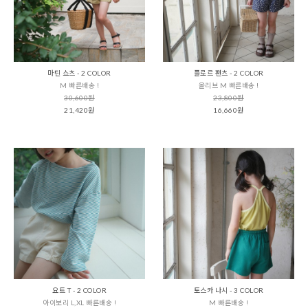
마틴 쇼츠 - 2 COLOR
플로르 팬츠 - 2 COLOR
M 빠른배송 !
올리브 M 빠른배송 !
30,600원
23,800원
21,420원
16,660원
요트 T - 2 COLOR
토스카 나시 - 3 COLOR
아이보리 L,XL 빠른배송 !
M 빠른배송 !