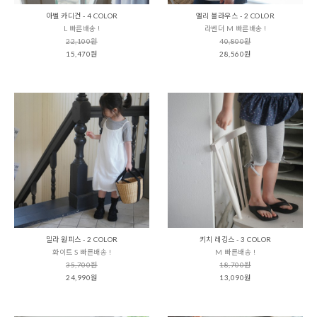
아벨 카디건 - 4 COLOR
엘리 블라우스 - 2 COLOR
L 빠른배송 !
라벤더 M 빠른배송 !
22,100원
40,800원
15,470원
28,560원
밀라 원피스 - 2 COLOR
키치 레깅스 - 3 COLOR
화이트 S 빠른배송 !
M 빠른배송 !
35,700원
18,700원
24,990원
13,090원