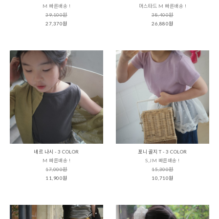
M 빠른배송 !
머스타드 M 빠른배송 !
39,100원
38,400원
27,370원
26,880원
네르 나시 - 3 COLOR
포니 골지 T - 3 COLOR
M 빠른배송 !
S,JM 빠른배송 !
17,000원
15,300원
11,900원
10,710원