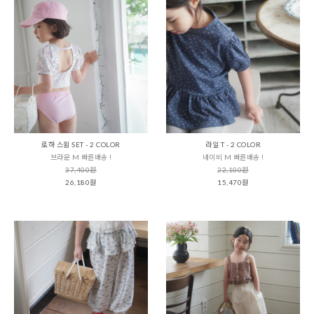
로하 스윔 SET - 2 COLOR
라일 T - 2 COLOR
브라운 M 빠른배송 !
네이비 M 빠른배송 !
37,400원
22,100원
26,180원
15,470원