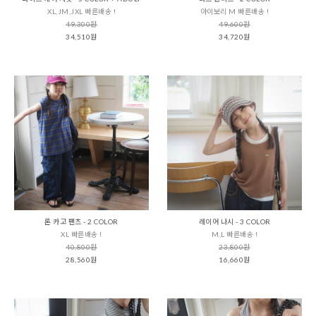
XL,JM,JXL 빠른배송 !
아이보리 M 빠른배송 !
49,300원
49,600원
34,510원
34,720원
론 카고 팬츠 - 2 COLOR
레이어 나시 - 3 COLOR
XL 빠른배송 !
M,L 빠른배송 !
40,800원
23,800원
28,560원
16,660원