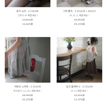
로지 쇼츠 - 2 COLOR
스틱 팬츠 - 3 COLOR + ADULT
그레이 M 빠른배송 !
M,JS,JL 빠른배송 !
23,800원
28,900원
16,660원
20,230원
아망뜨 스커트 - 2 COLOR
오크 블라우스 - 2 COLOR
아이보리 L(L-XL) 빠른배송 !
M,JS 빠른배송 !
28,900원
22,100원
20,230원
15,470원