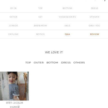
BY IN
TOP
BOTTOM
DRESS
OUTER
SET
SHOES&SOCKS
OTHERS
JUNIOR
BABY&MOM
SALE
ONLY YOU
OFFLINE
NOTICE
Q&A
REVIEW
WE LOVE IT
TOP
OUTER
BOTTOM
DRESS
OTHERS
브아 T - 2 COLOR
14,280원