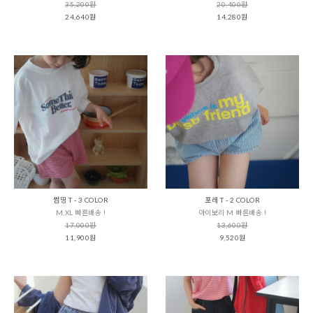
35,200원
20,400원
24,640원
14,280원
썸띵 T - 3 COLOR
포레 T - 2 COLOR
M,XL 빠른배송 !
아이보리 M 빠른배송 !
17,000원
13,600원
11,900원
9,520원