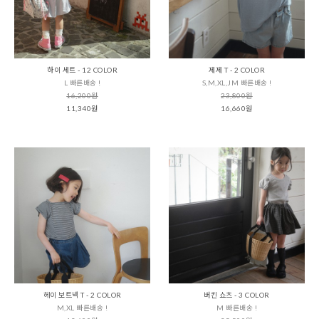
하이 세트 - 12 COLOR
제제 T - 2 COLOR
L 빠른배송 !
S,M,XL,JM 빠른배송 !
16,200원
23,800원
11,340원
16,660원
헤이 보트넥 T - 2 COLOR
버킨 쇼츠 - 3 COLOR
M,XL 빠른배송 !
M 빠른배송 !