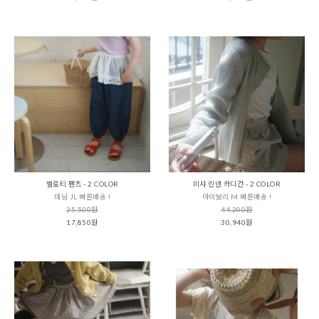
벨로티 팬츠 - 2 COLOR
미샤 린넨 카디건 - 2 COLOR
데님 JL 빠른배송 !
아이보리 M 빠른배송 !
25,500원
44,200원
17,850원
30,940원