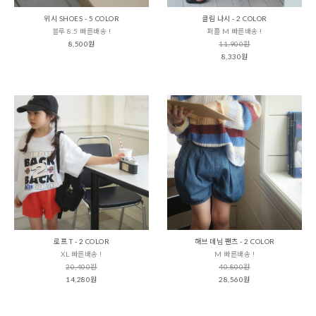
위시 SHOES - 5 COLOR
클림 나시 - 2 COLOR
블루 8.5 빠른배송 !
퍼플 M 빠른배송 !
8,500원
11,900원
8,330원
로프 T - 2 COLOR
해브 데님 팬츠 - 2 COLOR
XL 빠른배송 !
M 빠른배송 !
20,400원
40,800원
14,280원
28,560원