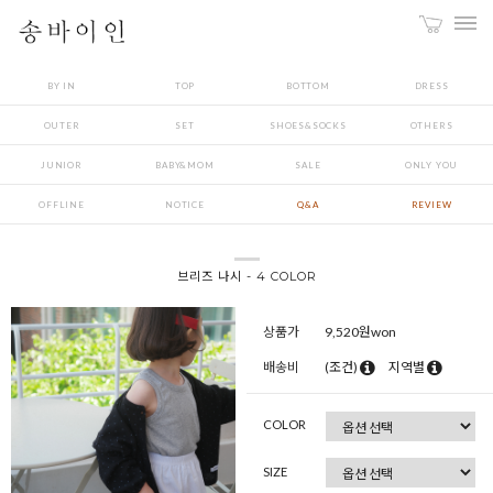
BY IN
TOP
BOTTOM
DRESS
OUTER
SET
SHOES&SOCKS
OTHERS
JUNIOR
BABY&MOM
SALE
ONLY YOU
OFFLINE
NOTICE
Q&A
REVIEW
브리즈 나시 - 4 COLOR
상품가
9,520
원won
배송비
(조건)
지역별
COLOR
SIZE