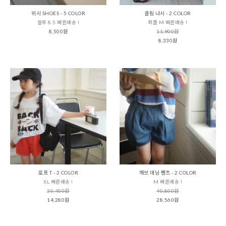
위시 SHOES - 5 COLOR
클림 나시 - 2 COLOR
블루 8.5 빠른배송 !
퍼플 M 빠른배송 !
8,500원
11,900원
8,330원
로프 T - 2 COLOR
해브 데님 팬츠 - 2 COLOR
XL 빠른배송 !
M 빠른배송 !
20,400원
40,800원
14,280원
28,560원