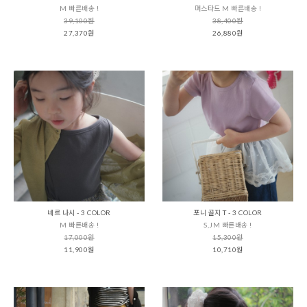
M 빠른배송 !
머스타드 M 빠른배송 !
39,100원
38,400원
27,370원
26,880원
네르 나시 - 3 COLOR
포니 골지 T - 3 COLOR
M 빠른배송 !
S,JM 빠른배송 !
17,000원
15,300원
11,900원
10,710원