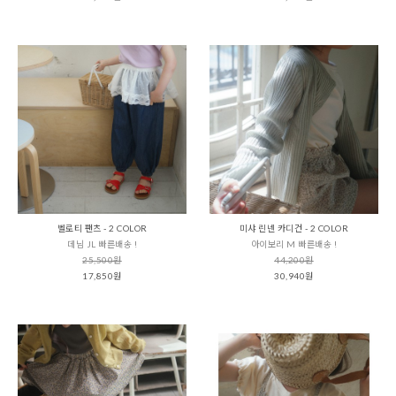
벨로티 팬츠 - 2 COLOR
미샤 린넨 카디건 - 2 COLOR
데님 JL 빠른배송 !
아이보리 M 빠른배송 !
25,500원
44,200원
17,850원
30,940원