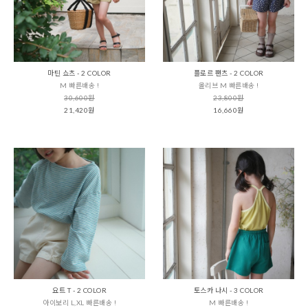
마틴 쇼츠 - 2 COLOR
플로르 팬츠 - 2 COLOR
M 빠른배송 !
올리브 M 빠른배송 !
30,600원
23,800원
21,420원
16,660원
요트 T - 2 COLOR
토스카 나시 - 3 COLOR
아이보리 L,XL 빠른배송 !
M 빠른배송 !