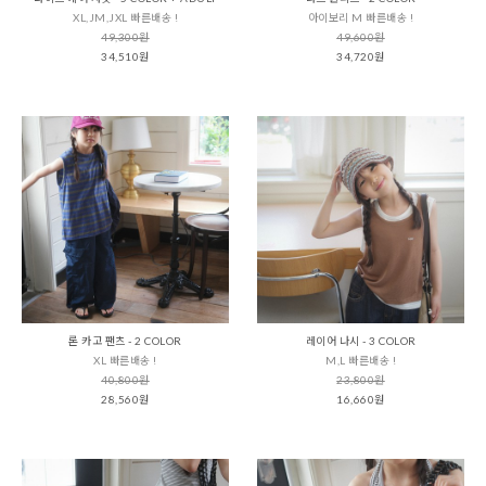
XL,JM,JXL 빠른배송 !
아이보리 M 빠른배송 !
49,300원
49,600원
34,510원
34,720원
론 카고 팬츠 - 2 COLOR
레이어 나시 - 3 COLOR
XL 빠른배송 !
M,L 빠른배송 !
40,800원
23,800원
28,560원
16,660원