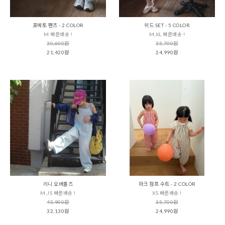
포에토 팬츠 - 2 COLOR
위드 SET - 5 COLOR
M 빠른배송 !
M,XL 빠른배송 !
30,600원
35,700원
21,420원
24,990원
리니 오버롤즈
마크 점프 수트 - 2 COLOR
M,JS 빠른배송 !
XS 빠른배송 !
45,900원
35,700원
32,130원
24,990원