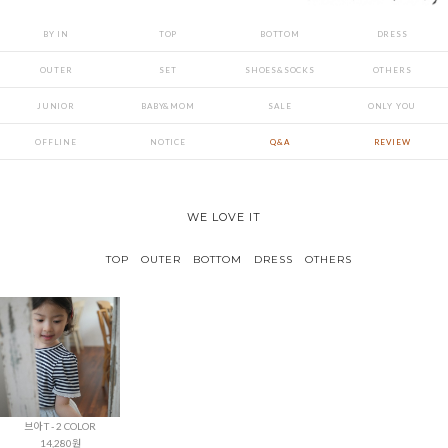
BY IN
TOP
BOTTOM
DRESS
OUTER
SET
SHOES&SOCKS
OTHERS
JUNIOR
BABY&MOM
SALE
ONLY YOU
OFFLINE
NOTICE
Q&A
REVIEW
WE LOVE IT
TOP
OUTER
BOTTOM
DRESS
OTHERS
브아 T - 2 COLOR
14,280원