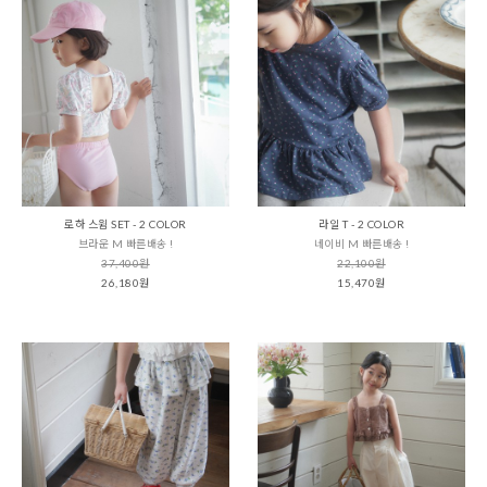
로하 스윔 SET - 2 COLOR
라일 T - 2 COLOR
브라운 M 빠른배송 !
네이비 M 빠른배송 !
37,400원
22,100원
26,180원
15,470원