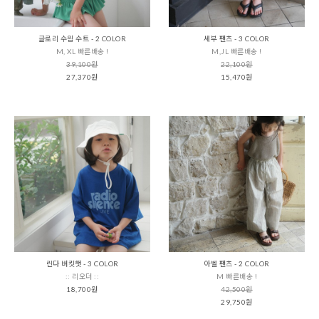
글로리 수읨 수트 - 2 COLOR
세부 팬츠 - 3 COLOR
M, XL 빠른배송 !
M,JL 빠른배송 !
39,100원
22,100원
27,370원
15,470원
린다 버킷햇 - 3 COLOR
아벨 팬츠 - 2 COLOR
:: 리오더 ::
M 빠른배송 !
18,700원
42,500원
29,750원