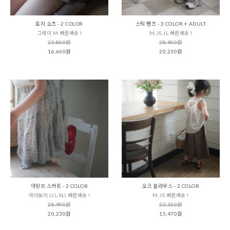
로지 쇼츠 - 2 COLOR
스틱 팬츠 - 3 COLOR + ADULT
그레이 M 빠른배송 !
M,JS,JL 빠른배송 !
23,800원
28,900원
16,660원
20,230원
아망뜨 스커트 - 2 COLOR
오크 블라우스 - 2 COLOR
아이보리 L(L-XL) 빠른배송 !
M,JS 빠른배송 !
28,900원
22,100원
20,230원
15,470원