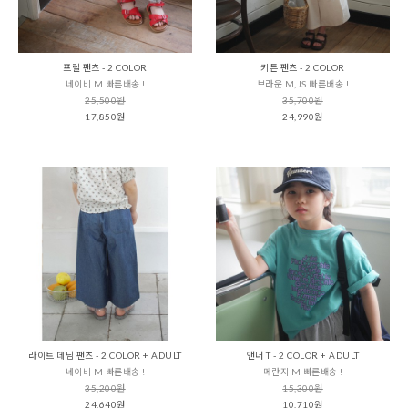
프릴 팬츠 - 2 COLOR
키튼 팬츠 - 2 COLOR
네이비 M 빠른배송 !
브라운 M,JS 빠른배송 !
25,500원
35,700원
17,850원
24,990원
라이트 데님 팬츠 - 2 COLOR + ADULT
앤더 T - 2 COLOR + ADULT
네이비 M 빠른배송 !
메란지 M 빠른배송 !
35,200원
15,300원
24,640원
10,710원