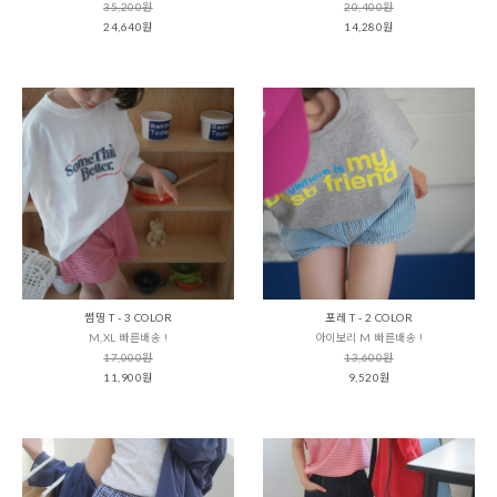
35,200원
20,400원
24,640원
14,280원
썸띵 T - 3 COLOR
포레 T - 2 COLOR
M,XL 빠른배송 !
아이보리 M 빠른배송 !
17,000원
13,600원
11,900원
9,520원