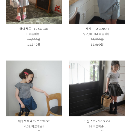
하이 세트 - 12 COLOR
제제 T - 2 COLOR
L 빠른배송 !
S,M,XL,JM 빠른배송 !
16,200원
23,800원
11,340원
16,660원
헤이 보트넥 T - 2 COLOR
버킨 쇼츠 - 3 COLOR
M,XL 빠른배송 !
M 빠른배송 !