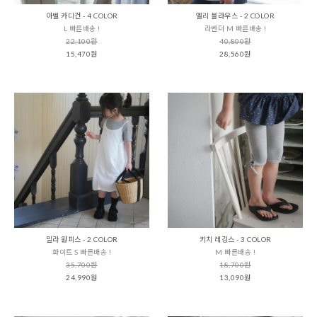
아벨 카디건 - 4 COLOR
엘리 블라우스 - 2 COLOR
L 빠른배송 !
라벤더 M 빠른배송 !
22,100원
40,800원
15,470원
28,560원
밀라 원피스 - 2 COLOR
키치 레깅스 - 3 COLOR
화이트 S 빠른배송 !
M 빠른배송 !
35,700원
18,700원
24,990원
13,090원