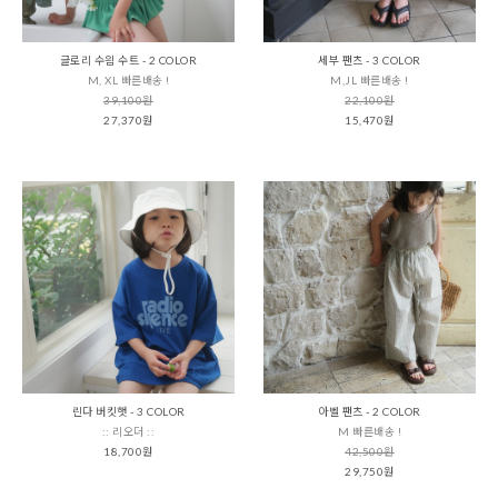
글로리 수읨 수트 - 2 COLOR
세부 팬츠 - 3 COLOR
M, XL 빠른배송 !
M,JL 빠른배송 !
39,100원
22,100원
27,370원
15,470원
린다 버킷햇 - 3 COLOR
아벨 팬츠 - 2 COLOR
:: 리오더 ::
M 빠른배송 !
18,700원
42,500원
29,750원