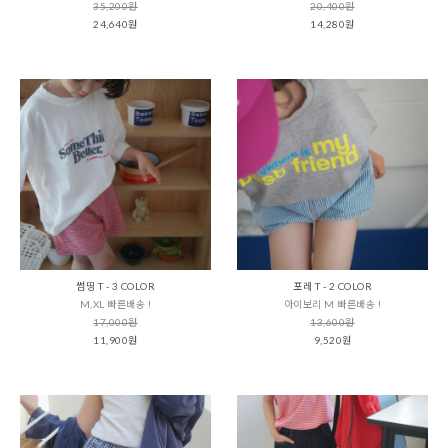
35,200원
20,400원
24,640원
14,280원
썸띵 T - 3 COLOR
포레 T - 2 COLOR
M,XL 빠른배송 !
아이보리 M 빠른배송 !
17,000원
13,600원
11,900원
9,520원