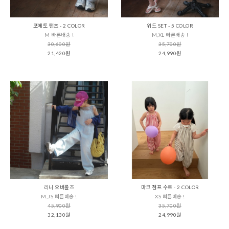
포에토 팬츠 - 2 COLOR
위드 SET - 5 COLOR
M 빠른배송 !
M,XL 빠른배송 !
30,600원
35,700원
21,420원
24,990원
리니 오버롤즈
마크 점프 수트 - 2 COLOR
M,JS 빠른배송 !
XS 빠른배송 !
45,900원
35,700원
32,130원
24,990원