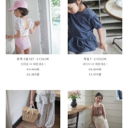
로하 스윔 SET - 2 COLOR
라일 T - 2 COLOR
브라운 M 빠른배송 !
네이비 M 빠른배송 !
37,400원
22,100원
26,180원
15,470원