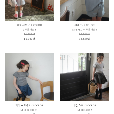
하이 세트 - 12 COLOR
제제 T - 2 COLOR
L 빠른배송 !
S,M,XL,JM 빠른배송 !
16,200원
23,800원
11,340원
16,660원
헤이 보트넥 T - 2 COLOR
버킨 쇼츠 - 3 COLOR
M,XL 빠른배송 !
M 빠른배송 !