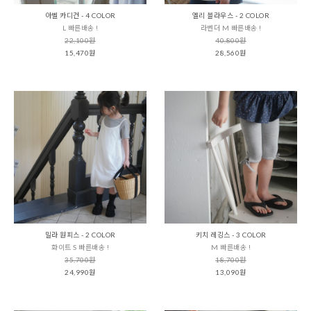
아벨 카디건 - 4 COLOR
엘리 블라우스 - 2 COLOR
L 빠른배송 !
라벤더 M 빠른배송 !
22,100원
40,800원
15,470원
28,560원
밀라 원피스 - 2 COLOR
키치 레깅스 - 3 COLOR
화이트 S 빠른배송 !
M 빠른배송 !
35,700원
18,700원
24,990원
13,090원