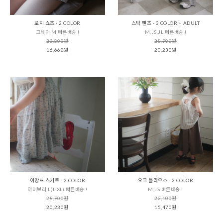
로지 쇼츠 - 2 COLOR
스틱 팬츠 - 3 COLOR + ADULT
그레이 M 빠른배송 !
M,JS,JL 빠른배송 !
23,800원
28,900원
16,660원
20,230원
아망뜨 스커트 - 2 COLOR
오크 블라우스 - 2 COLOR
아이보리 L(L-XL) 빠른배송 !
M,JS 빠른배송 !
28,900원
22,100원
20,230원
15,470원