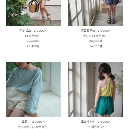
마틴 쇼츠 - 2 COLOR
플로르 팬츠 - 2 COLOR
M 빠른배송 !
올리브 M 빠른배송 !
30,600원
23,800원
21,420원
16,660원
요트 T - 2 COLOR
토스카 나시 - 3 COLOR
아이보리 L,XL 빠른배송 !
M 빠른배송 !