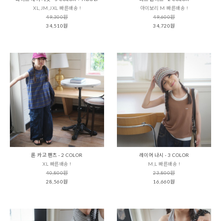
XL,JM,JXL 빠른배송 !
아이보리 M 빠른배송 !
49,300원
49,600원
34,510원
34,720원
론 카고 팬츠 - 2 COLOR
레이어 나시 - 3 COLOR
XL 빠른배송 !
M,L 빠른배송 !
40,800원
23,800원
28,560원
16,660원