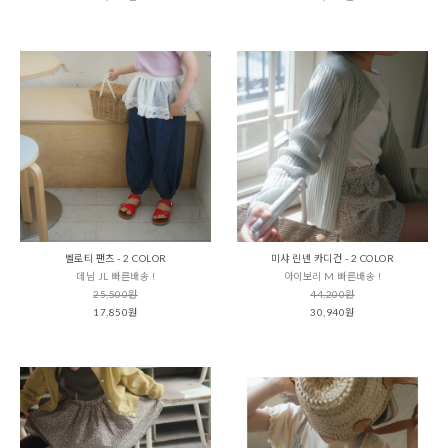
벨로티 팬츠 - 2 COLOR
미샤 린넨 카디건 - 2 COLOR
데님 JL 빠른배송 !
아이보리 M 빠른배송 !
25,500원
44,200원
17,850원
30,940원