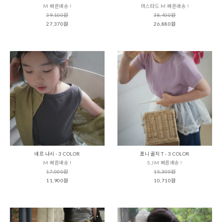
M 빠른배송 !
머스타드 M 빠른배송 !
39,100원
38,400원
27,370원
26,880원
네르 나시 - 3 COLOR
포니 골지 T - 3 COLOR
M 빠른배송 !
S,JM 빠른배송 !
17,000원
15,300원
11,900원
10,710원