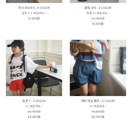
위시 SHOES - 5 COLOR
클림 나시 - 2 COLOR
블루 8.5 빠른배송 !
퍼플 M 빠른배송 !
8,500원
11,900원
8,330원
로프 T - 2 COLOR
해브 데님 팬츠 - 2 COLOR
XL 빠른배송 !
M 빠른배송 !
20,400원
40,800원
14,280원
28,560원