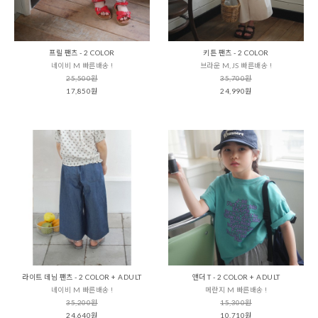
프릴 팬츠 - 2 COLOR
키튼 팬츠 - 2 COLOR
네이비 M 빠른배송 !
브라운 M,JS 빠른배송 !
25,500원
35,700원
17,850원
24,990원
라이트 데님 팬츠 - 2 COLOR + ADULT
앤더 T - 2 COLOR + ADULT
네이비 M 빠른배송 !
메란지 M 빠른배송 !
35,200원
15,300원
24,640원
10,710원