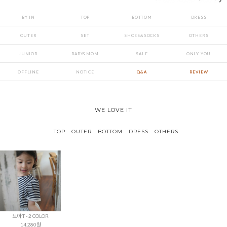
BY IN
TOP
BOTTOM
DRESS
OUTER
SET
SHOES&SOCKS
OTHERS
JUNIOR
BABY&MOM
SALE
ONLY YOU
OFFLINE
NOTICE
Q&A
REVIEW
WE LOVE IT
TOP
OUTER
BOTTOM
DRESS
OTHERS
브아 T - 2 COLOR
14,280원