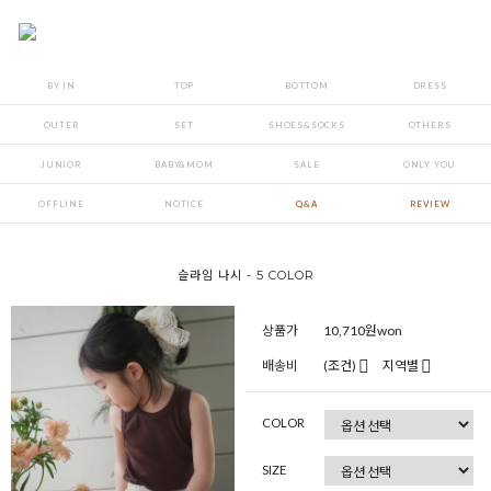
BY IN
TOP
BOTTOM
DRESS
OUTER
SET
SHOES&SOCKS
OTHERS
JUNIOR
BABY&MOM
SALE
ONLY YOU
OFFLINE
NOTICE
Q&A
REVIEW
슬라임 나시 - 5 COLOR
상품가
10,710
원won
배송비
(조건)
지역별
COLOR
SIZE