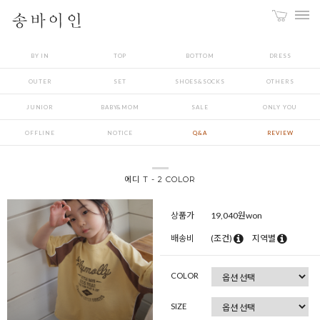
BY IN
TOP
BOTTOM
DRESS
OUTER
SET
SHOES&SOCKS
OTHERS
JUNIOR
BABY&MOM
SALE
ONLY YOU
OFFLINE
NOTICE
Q&A
REVIEW
에디 T - 2 COLOR
상품가
19,040
원won
배송비
(조건)
지역별
COLOR
SIZE