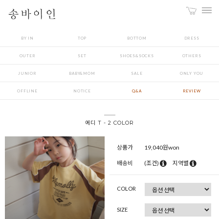
BY IN
TOP
BOTTOM
DRESS
OUTER
SET
SHOES&SOCKS
OTHERS
JUNIOR
BABY&MOM
SALE
ONLY YOU
OFFLINE
NOTICE
Q&A
REVIEW
에디 T - 2 COLOR
상품가
19,040
원won
배송비
(조건)
지역별
COLOR
SIZE