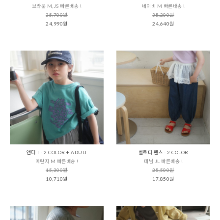
브라운 M,JS 빠른배송 !
네이비 M 빠른배송 !
35,700원
35,200원
24,990원
24,640원
앤더 T - 2 COLOR + ADULT
벨로티 팬츠 - 2 COLOR
메란지 M 빠른배송 !
데님 JL 빠른배송 !
15,300원
25,500원
10,710원
17,850원