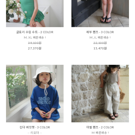
글로리 수읨 수트 - 2 COLOR
세부 팬츠 - 3 COLOR
M, XL 빠른배송 !
M,JL 빠른배송 !
39,100원
22,100원
27,370원
15,470원
린다 버킷햇 - 3 COLOR
아벨 팬츠 - 2 COLOR
:: 리오더 ::
M 빠른배송 !