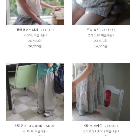
퓨어 레이스 나시 - 2 COLOR
로지 쇼츠 - 2 COLOR
M,XXL 빠른배송 !
그레이 M 빠른배송 !
28,900원
23,800원
20,230원
16,660원
스틱 팬츠 - 3 COLOR + ADULT
아망뜨 스커트 - 2 COLOR
M,JS,JL 빠른배송 !
아이보리 L(L-XL) 빠른배송 !