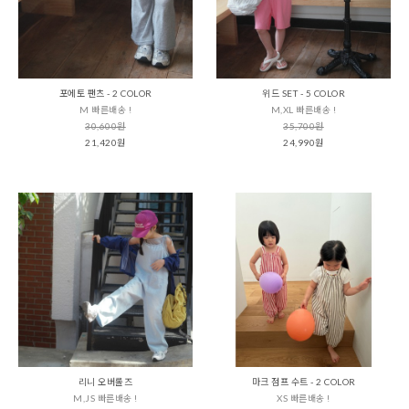
포에토 팬츠 - 2 COLOR
위드 SET - 5 COLOR
M 빠른배송 !
M,XL 빠른배송 !
30,600원
35,700원
21,420원
24,990원
리니 오버롤즈
마크 점프 수트 - 2 COLOR
M,JS 빠른배송 !
XS 빠른배송 !