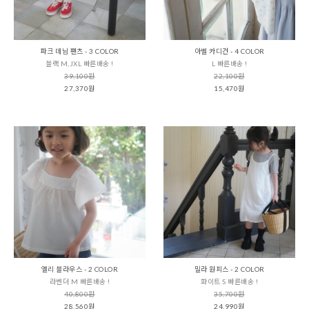
파크 데님 팬츠 - 3 COLOR
아벨 카디건 - 4 COLOR
블랙 M,JXL 빠른배송 !
L 빠른배송 !
39,100원
22,100원
27,370원
15,470원
엘리 블라우스 - 2 COLOR
밀라 원피스 - 2 COLOR
라벤더 M 빠른배송 !
화이트 S 빠른배송 !
40,800원
35,700원
28,560원
24,990원