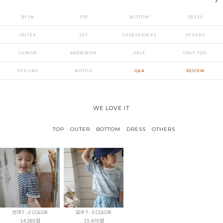
BY IN
TOP
BOTTOM
DRESS
OUTER
SET
SHOES&SOCKS
OTHERS
JUNIOR
BABY&MOM
SALE
ONLY YOU
OFFLINE
NOTICE
Q&A
REVIEW
WE LOVE IT
TOP
OUTER
BOTTOM
DRESS
OTHERS
브아 T - 2 COLOR
모우 T - 3 COLOR
14,280원
15,470원