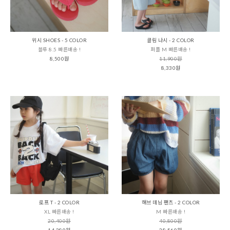
위시 SHOES - 5 COLOR
클림 나시 - 2 COLOR
블루 8.5 빠른배송 !
퍼플 M 빠른배송 !
8,500원
11,900원
8,330원
로프 T - 2 COLOR
해브 데님 팬츠 - 2 COLOR
XL 빠른배송 !
M 빠른배송 !
20,400원
40,800원
14,280원
28,560원