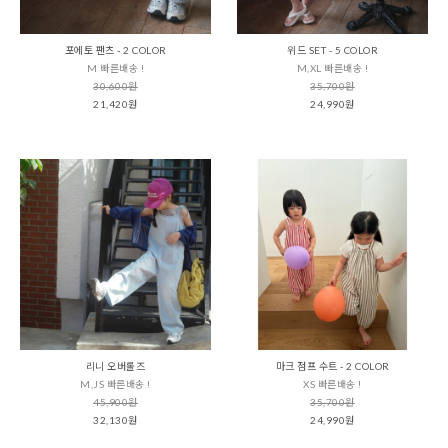
포에토 팬츠 - 2 COLOR
위드 SET - 5 COLOR
M 빠른배송 !
M,XL 빠른배송 !
30,600원
35,700원
21,420원
24,990원
리니 오버롤즈
마크 점프 수트 - 2 COLOR
M,JS 빠른배송 !
XS 빠른배송 !
45,900원
35,700원
32,130원
24,990원