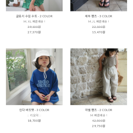
글로리 수읨 수트 - 2 COLOR
세부 팬츠 - 3 COLOR
M, XL 빠른배송 !
M,JL 빠른배송 !
39,100원
22,100원
27,370원
15,470원
린다 버킷햇 - 3 COLOR
아벨 팬츠 - 2 COLOR
:: 리오더 ::
M 빠른배송 !
18,700원
42,500원
29,750원