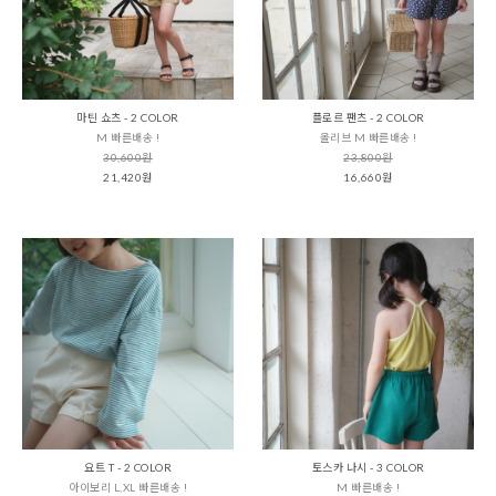
마틴 쇼츠 - 2 COLOR
플로르 팬츠 - 2 COLOR
M 빠른배송 !
올리브 M 빠른배송 !
30,600원
23,800원
21,420원
16,660원
요트 T - 2 COLOR
토스카 나시 - 3 COLOR
아이보리 L,XL 빠른배송 !
M 빠른배송 !