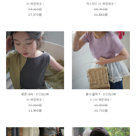
M 빠른배송 !
머스타드 M 빠른배송 !
39,100원
38,400원
27,370원
26,880원
네르 나시 - 3 COLOR
포니 골지 T - 3 COLOR
M 빠른배송 !
S,JM 빠른배송 !
17,000원
15,300원
11,900원
10,710원