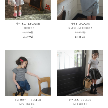
하이 세트 - 12 COLOR
제제 T - 2 COLOR
L 빠른배송 !
S,M,XL,JM 빠른배송 !
16,200원
23,800원
11,340원
16,660원
헤이 보트넥 T - 2 COLOR
버킨 쇼츠 - 3 COLOR
M,XL 빠른배송 !
M 빠른배송 !