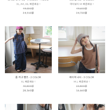
XL,JM,JXL 빠른배송 !
아이보리 M 빠른배송 !
49,300원
49,600원
34,510원
34,720원
론 카고 팬츠 - 2 COLOR
레이어 나시 - 3 COLOR
XL 빠른배송 !
M,L 빠른배송 !
40,800원
23,800원
28,560원
16,660원