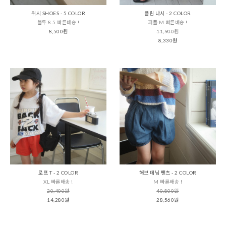
위시 SHOES - 5 COLOR
클림 나시 - 2 COLOR
블루 8.5 빠른배송 !
퍼플 M 빠른배송 !
8,500원
11,900원
8,330원
로프 T - 2 COLOR
해브 데님 팬츠 - 2 COLOR
XL 빠른배송 !
M 빠른배송 !
20,400원
40,800원
14,280원
28,560원