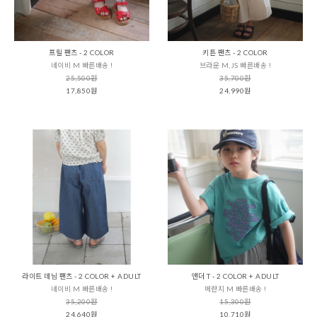
프릴 팬츠 - 2 COLOR
키튼 팬츠 - 2 COLOR
네이비 M 빠른배송 !
브라운 M,JS 빠른배송 !
25,500원
35,700원
17,850원
24,990원
라이트 데님 팬츠 - 2 COLOR + ADULT
앤더 T - 2 COLOR + ADULT
네이비 M 빠른배송 !
메란지 M 빠른배송 !
35,200원
15,300원
24,640원
10,710원