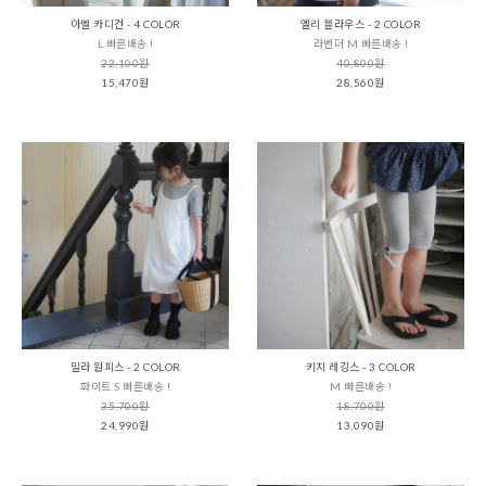
아벨 카디건 - 4 COLOR
엘리 블라우스 - 2 COLOR
L 빠른배송 !
라벤더 M 빠른배송 !
22,100원
40,800원
15,470원
28,560원
밀라 원피스 - 2 COLOR
키치 레깅스 - 3 COLOR
화이트 S 빠른배송 !
M 빠른배송 !
35,700원
18,700원
24,990원
13,090원