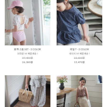
로하 스윔 SET - 2 COLOR
라일 T - 2 COLOR
브라운 M 빠른배송 !
네이비 M 빠른배송 !
37,400원
22,100원
26,180원
15,470원