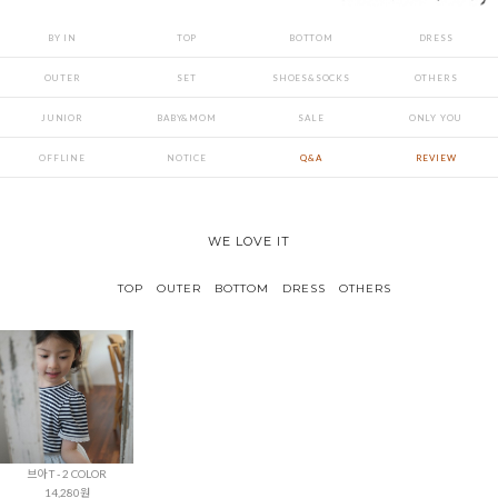
BY IN
TOP
BOTTOM
DRESS
OUTER
SET
SHOES&SOCKS
OTHERS
JUNIOR
BABY&MOM
SALE
ONLY YOU
OFFLINE
NOTICE
Q&A
REVIEW
WE LOVE IT
TOP
OUTER
BOTTOM
DRESS
OTHERS
브아 T - 2 COLOR
14,280원