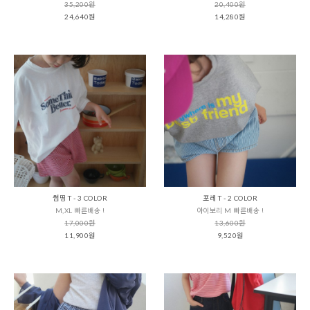
35,200원
20,400원
24,640원
14,280원
썸띵 T - 3 COLOR
포레 T - 2 COLOR
M,XL 빠른배송 !
아이보리 M 빠른배송 !
17,000원
13,600원
11,900원
9,520원