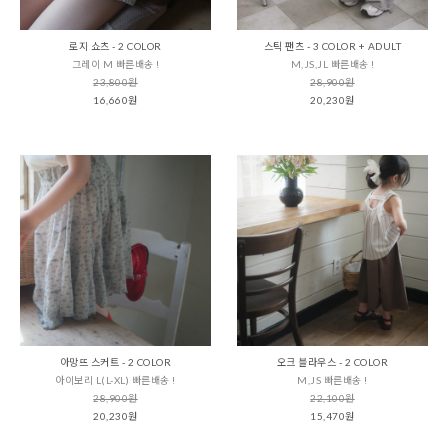
로지 쇼츠 - 2 COLOR
스틱 팬츠 - 3 COLOR + ADULT
그레이 M 빠른배송 !
M,JS,JL 빠른배송 !
23,800원
28,900원
16,660원
20,230원
아망뜨 스커트 - 2 COLOR
오크 블라우스 - 2 COLOR
아이보리 L(L-XL) 빠른배송 !
M,JS 빠른배송 !
28,900원
22,100원
20,230원
15,470원