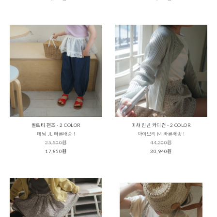
벨로티 팬츠 - 2 COLOR
미샤 린넨 카디건 - 2 COLOR
데님 JL 빠른배송 !
아이보리 M 빠른배송 !
25,500원
44,200원
17,850원
30,940원