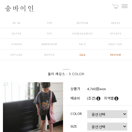
BY IN
TOP
BOTTOM
DRESS
OUTER
SET
SHOES&SOCKS
OTHERS
JUNIOR
BABY&MOM
SALE
ONLY YOU
OFFLINE
NOTICE
Q&A
REVIEW
올리 레깅스 - 5 COLOR
상품가
4,760
원won
배송비
(조건)
지역별
COLOR
SIZE