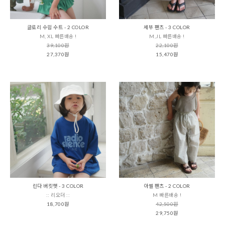
글로리 수읨 수트 - 2 COLOR
세부 팬츠 - 3 COLOR
M, XL 빠른배송 !
M,JL 빠른배송 !
39,100원
22,100원
27,370원
15,470원
린다 버킷햇 - 3 COLOR
아벨 팬츠 - 2 COLOR
:: 리오더 ::
M 빠른배송 !
18,700원
42,500원
29,750원