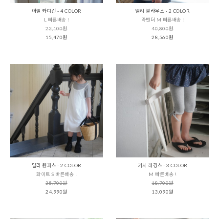
아벨 카디건 - 4 COLOR
엘리 블라우스 - 2 COLOR
L 빠른배송 !
라벤더 M 빠른배송 !
22,100원
40,800원
15,470원
28,560원
밀라 원피스 - 2 COLOR
키치 레깅스 - 3 COLOR
화이트 S 빠른배송 !
M 빠른배송 !
35,700원
18,700원
24,990원
13,090원