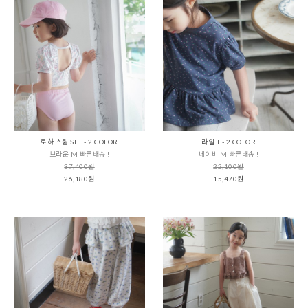
로하 스윔 SET - 2 COLOR
라일 T - 2 COLOR
브라운 M 빠른배송 !
네이비 M 빠른배송 !
37,400원
22,100원
26,180원
15,470원