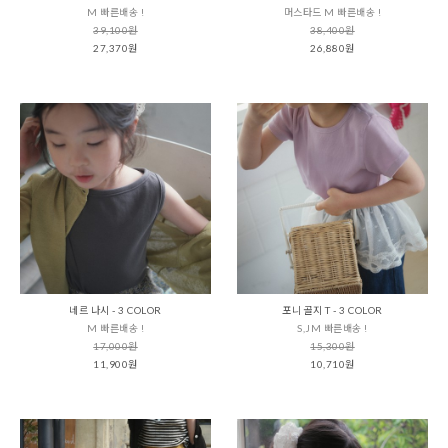
M 빠른배송 !
머스타드 M 빠른배송 !
39,100원
38,400원
27,370원
26,880원
네르 나시 - 3 COLOR
포니 골지 T - 3 COLOR
M 빠른배송 !
S,JM 빠른배송 !
17,000원
15,300원
11,900원
10,710원