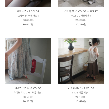
로지 쇼츠 - 2 COLOR
스틱 팬츠 - 3 COLOR + ADULT
그레이 M 빠른배송 !
M,JS,JL 빠른배송 !
23,800원
28,900원
16,660원
20,230원
아망뜨 스커트 - 2 COLOR
오크 블라우스 - 2 COLOR
아이보리 L(L-XL) 빠른배송 !
M,JS 빠른배송 !
28,900원
22,100원
20,230원
15,470원