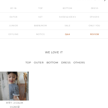
BY IN
TOP
BOTTOM
DRESS
OUTER
SET
SHOES&SOCKS
OTHERS
JUNIOR
BABY&MOM
SALE
ONLY YOU
OFFLINE
NOTICE
Q&A
REVIEW
WE LOVE IT
TOP
OUTER
BOTTOM
DRESS
OTHERS
브아 T - 2 COLOR
14,280원