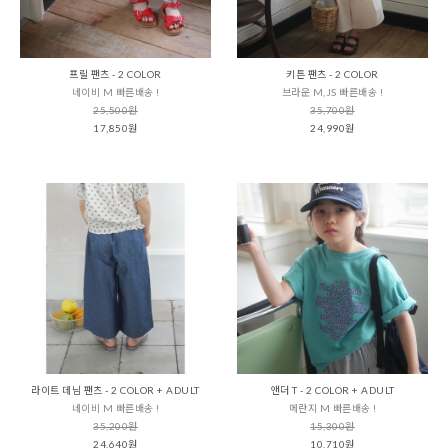
프릴 팬츠 - 2 COLOR
키튼 팬츠 - 2 COLOR
네이비 M 빠른배송 !
브라운 M,JS 빠른배송 !
25,500원
35,700원
17,850원
24,990원
라이트 데님 팬츠 - 2 COLOR + ADULT
앤더 T - 2 COLOR + ADULT
네이비 M 빠른배송 !
메란지 M 빠른배송 !
35,200원
15,300원
24,640원
10,710원