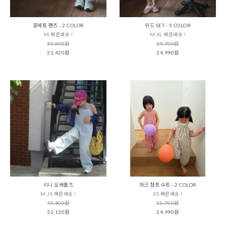
포에토 팬츠 - 2 COLOR
위드 SET - 5 COLOR
M 빠른배송 !
M,XL 빠른배송 !
30,600원
35,700원
21,420원
24,990원
리니 오버롤즈
마크 점프 수트 - 2 COLOR
M,JS 빠른배송 !
XS 빠른배송 !
45,900원
35,700원
32,130원
24,990원