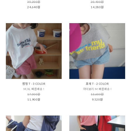
35,200원
20,400원
24,640원
14,280원
썸띵 T - 3 COLOR
포레 T - 2 COLOR
M,XL 빠른배송 !
아이보리 M 빠른배송 !
17,000원
13,600원
11,900원
9,520원