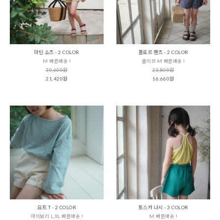
마틴 쇼츠 - 2 COLOR
플로르 팬츠 - 2 COLOR
M 빠른배송 !
올리브 M 빠른배송 !
30,600원
23,800원
21,420원
16,660원
요트 T - 2 COLOR
토스카 나시 - 3 COLOR
아이보리 L,XL 빠른배송 !
M 빠른배송 !