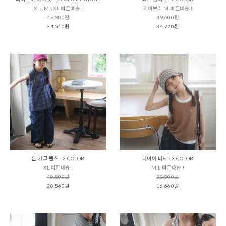
XL,JM,JXL 빠른배송 !
아이보리 M 빠른배송 !
49,300원
49,600원
34,510원
34,720원
론 카고 팬츠 - 2 COLOR
레이어 나시 - 3 COLOR
XL 빠른배송 !
M,L 빠른배송 !
40,800원
23,800원
28,560원
16,660원