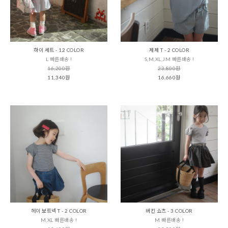
하이 세트 - 12 COLOR
제제 T - 2 COLOR
L 빠른배송 !
S,M,XL,JM 빠른배송 !
16,200원
23,800원
11,340원
16,660원
헤이 보트넥 T - 2 COLOR
버킨 쇼츠 - 3 COLOR
M,XL 빠른배송 !
M 빠른배송 !