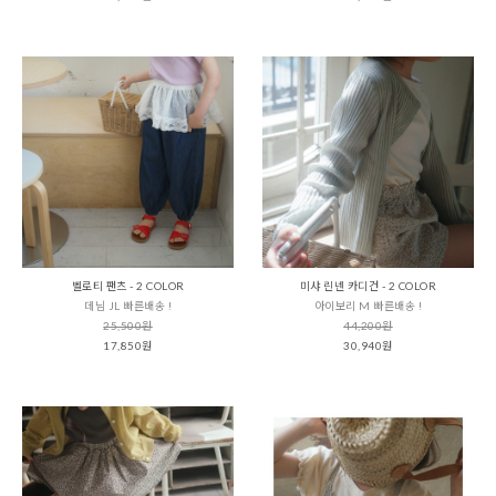
벨로티 팬츠 - 2 COLOR
미샤 린넨 카디건 - 2 COLOR
데님 JL 빠른배송 !
아이보리 M 빠른배송 !
25,500원
44,200원
17,850원
30,940원