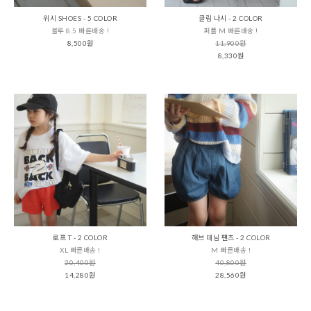
위시 SHOES - 5 COLOR
클림 나시 - 2 COLOR
블루 8.5 빠른배송 !
퍼플 M 빠른배송 !
8,500원
11,900원
8,330원
로프 T - 2 COLOR
해브 데님 팬츠 - 2 COLOR
XL 빠른배송 !
M 빠른배송 !
20,400원
40,800원
14,280원
28,560원