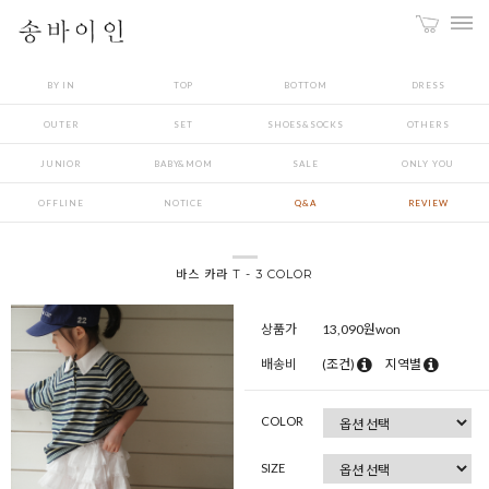
BY IN
TOP
BOTTOM
DRESS
OUTER
SET
SHOES&SOCKS
OTHERS
JUNIOR
BABY&MOM
SALE
ONLY YOU
OFFLINE
NOTICE
Q&A
REVIEW
바스 카라 T - 3 COLOR
상품가
13,090
원won
배송비
(조건)
지역별
COLOR
SIZE