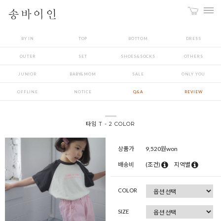
BY IN
TOP
BOTTOM
DRESS
OUTER
SET
SHOES&SOCKS
OTHERS
JUNIOR
BABY&MOM
SALE
ONLY YOU
OFFLINE
NOTICE
Q&A
REVIEW
타임 T - 2 COLOR
상품가
9,520
원won
배송비
(조건)
지역별
COLOR
SIZE