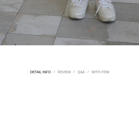
/
/
/
DETAIL INFO
REVIEW
Q&A
WITH ITEM