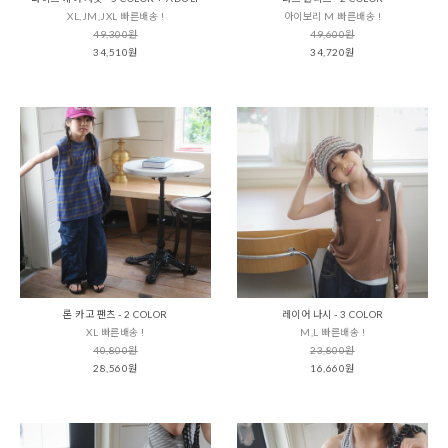
XL,JM,JXL 빠른배송 !
아이보리 M 빠른배송 !
49,300원
49,600원
34,510원
34,720원
론 카고 팬츠 - 2 COLOR
레이어 나시 - 3 COLOR
XL 빠른배송 !
M,L 빠른배송 !
40,800원
23,800원
28,560원
16,660원