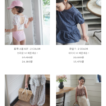
로하 스윔 SET - 2 COLOR
라일 T - 2 COLOR
브라운 M 빠른배송 !
네이비 M 빠른배송 !
37,400원
22,100원
26,180원
15,470원