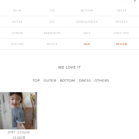
BY IN
TOP
BOTTOM
DRESS
OUTER
SET
SHOES&SOCKS
OTHERS
JUNIOR
BABY&MOM
SALE
ONLY YOU
OFFLINE
NOTICE
Q&A
REVIEW
WE LOVE IT
TOP
OUTER
BOTTOM
DRESS
OTHERS
브아 T - 2 COLOR
14,280원