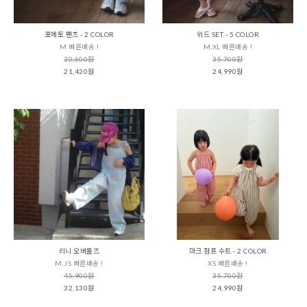
포에토 팬츠 - 2 COLOR
위드 SET - 5 COLOR
M 빠른배송 !
M,XL 빠른배송 !
30,600원
35,700원
21,420원
24,990원
리니 오버롤즈
마크 점프 수트 - 2 COLOR
M,JS 빠른배송 !
XS 빠른배송 !
45,900원
35,700원
32,130원
24,990원