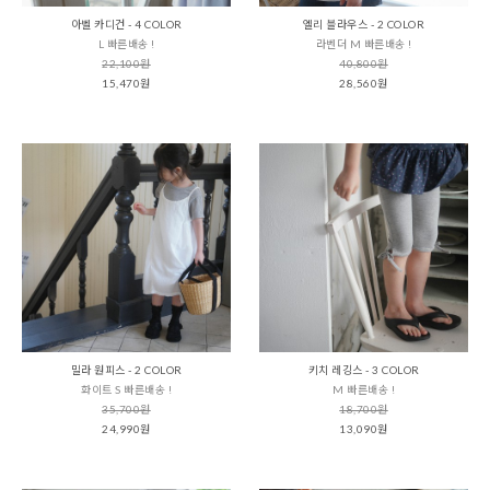
아벨 카디건 - 4 COLOR
엘리 블라우스 - 2 COLOR
L 빠른배송 !
라벤더 M 빠른배송 !
22,100원
40,800원
15,470원
28,560원
밀라 원피스 - 2 COLOR
키치 레깅스 - 3 COLOR
화이트 S 빠른배송 !
M 빠른배송 !
35,700원
18,700원
24,990원
13,090원