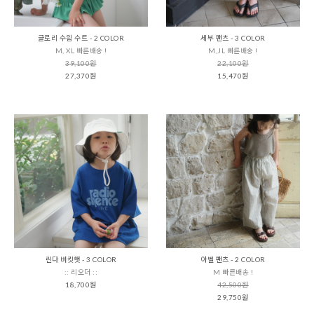
글로리 수읨 수트 - 2 COLOR
세부 팬츠 - 3 COLOR
M, XL 빠른배송 !
M,JL 빠른배송 !
39,100원
22,100원
27,370원
15,470원
린다 버킷햇 - 3 COLOR
아벨 팬츠 - 2 COLOR
:: 리오더 ::
M 빠른배송 !
18,700원
42,500원
29,750원