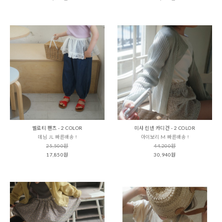
벨로티 팬츠 - 2 COLOR
미샤 린넨 카디건 - 2 COLOR
데님 JL 빠른배송 !
아이보리 M 빠른배송 !
25,500원
44,200원
17,850원
30,940원