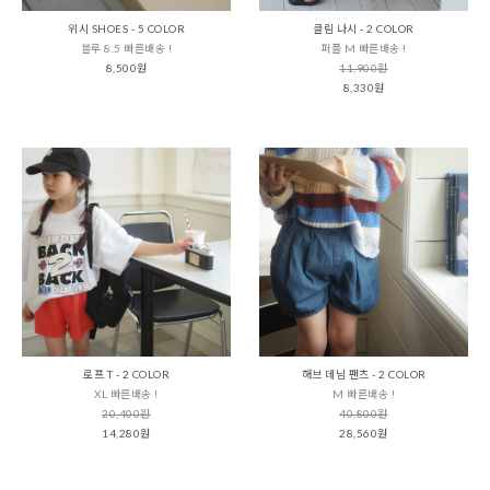
위시 SHOES - 5 COLOR
클림 나시 - 2 COLOR
블루 8.5 빠른배송 !
퍼플 M 빠른배송 !
8,500원
11,900원
8,330원
로프 T - 2 COLOR
해브 데님 팬츠 - 2 COLOR
XL 빠른배송 !
M 빠른배송 !
20,400원
40,800원
14,280원
28,560원