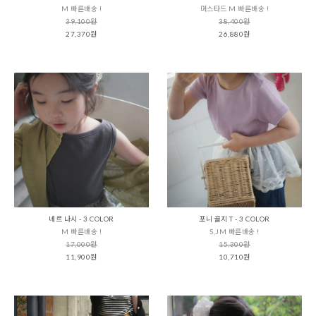
M 빠른배송 !
머스타드 M 빠른배송 !
39,100원
38,400원
27,370원
26,880원
네르 나시 - 3 COLOR
포니 골지 T - 3 COLOR
M 빠른배송 !
S,JM 빠른배송 !
17,000원
15,300원
11,900원
10,710원