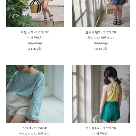
마틴 쇼츠 - 2 COLOR
플로르 팬츠 - 2 COLOR
M 빠른배송 !
올리브 M 빠른배송 !
30,600원
23,800원
21,420원
16,660원
요트 T - 2 COLOR
토스카 나시 - 3 COLOR
아이보리 L,XL 빠른배송 !
M 빠른배송 !