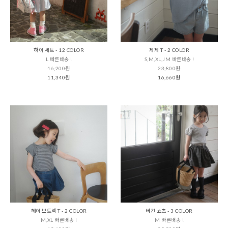
하이 세트 - 12 COLOR
제제 T - 2 COLOR
L 빠른배송 !
S,M,XL,JM 빠른배송 !
16,200원
23,800원
11,340원
16,660원
헤이 보트넥 T - 2 COLOR
버킨 쇼츠 - 3 COLOR
M,XL 빠른배송 !
M 빠른배송 !