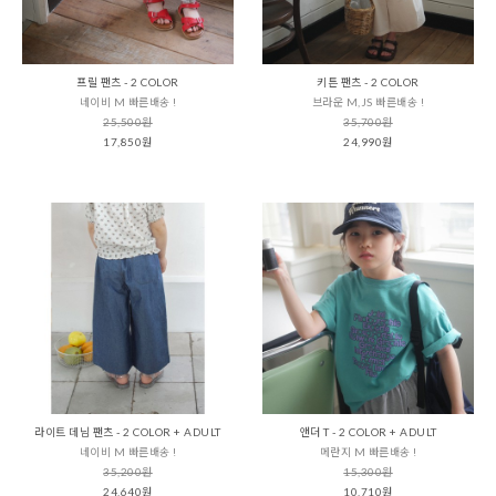
프릴 팬츠 - 2 COLOR
키튼 팬츠 - 2 COLOR
네이비 M 빠른배송 !
브라운 M,JS 빠른배송 !
25,500원
35,700원
17,850원
24,990원
라이트 데님 팬츠 - 2 COLOR + ADULT
앤더 T - 2 COLOR + ADULT
네이비 M 빠른배송 !
메란지 M 빠른배송 !
35,200원
15,300원
24,640원
10,710원