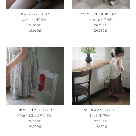
로지 쇼츠 - 2 COLOR
스틱 팬츠 - 3 COLOR + ADULT
그레이 M 빠른배송 !
M,JS,JL 빠른배송 !
23,800원
28,900원
16,660원
20,230원
아망뜨 스커트 - 2 COLOR
오크 블라우스 - 2 COLOR
아이보리 L(L-XL) 빠른배송 !
M,JS 빠른배송 !
28,900원
22,100원
20,230원
15,470원