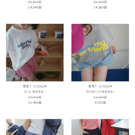
35,200원
20,400원
24,640원
14,280원
썸띵 T - 3 COLOR
포레 T - 2 COLOR
M,XL 빠른배송 !
아이보리 M 빠른배송 !
17,000원
13,600원
11,900원
9,520원