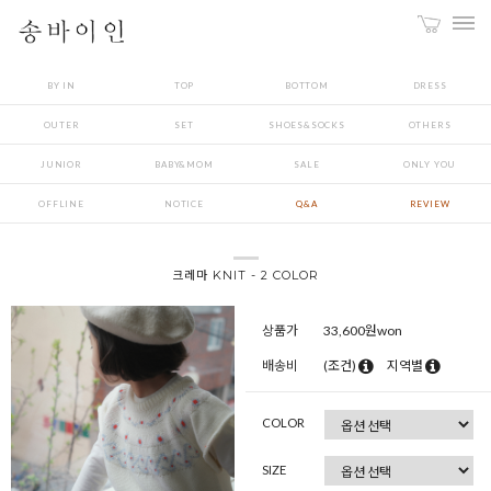
BY IN
TOP
BOTTOM
DRESS
OUTER
SET
SHOES&SOCKS
OTHERS
JUNIOR
BABY&MOM
SALE
ONLY YOU
OFFLINE
NOTICE
Q&A
REVIEW
크레마 KNIT - 2 COLOR
상품가
33,600
원won
배송비
(조건)
지역별
COLOR
SIZE