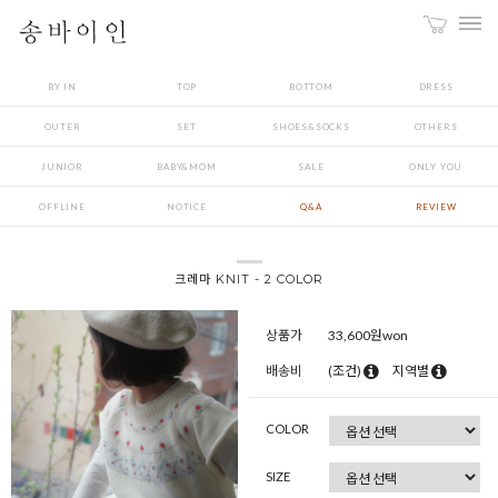
BY IN
TOP
BOTTOM
DRESS
OUTER
SET
SHOES&SOCKS
OTHERS
JUNIOR
BABY&MOM
SALE
ONLY YOU
OFFLINE
NOTICE
Q&A
REVIEW
크레마 KNIT - 2 COLOR
상품가
33,600
원won
배송비
(조건)
지역별
COLOR
SIZE