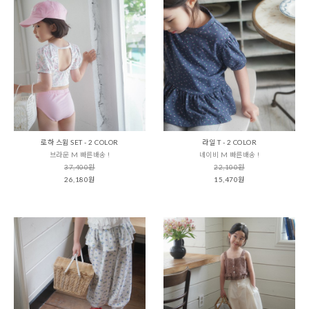
로하 스윔 SET - 2 COLOR
라일 T - 2 COLOR
브라운 M 빠른배송 !
네이비 M 빠른배송 !
37,400원
22,100원
26,180원
15,470원