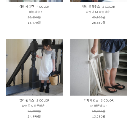
아벨 카디건 - 4 COLOR
엘리 블라우스 - 2 COLOR
L 빠른배송 !
라벤더 M 빠른배송 !
22,100원
40,800원
15,470원
28,560원
밀라 원피스 - 2 COLOR
키치 레깅스 - 3 COLOR
화이트 S 빠른배송 !
M 빠른배송 !
35,700원
18,700원
24,990원
13,090원