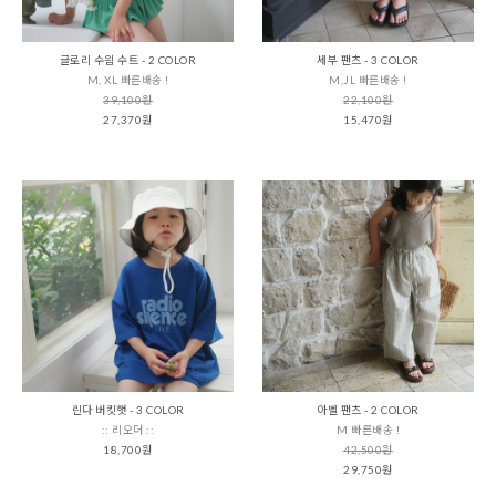
글로리 수읨 수트 - 2 COLOR
세부 팬츠 - 3 COLOR
M, XL 빠른배송 !
M,JL 빠른배송 !
39,100원
22,100원
27,370원
15,470원
린다 버킷햇 - 3 COLOR
아벨 팬츠 - 2 COLOR
:: 리오더 ::
M 빠른배송 !
18,700원
42,500원
29,750원