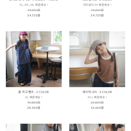
XL,JM,JXL 빠른배송 !
아이보리 M 빠른배송 !
49,300원
49,600원
34,510원
34,720원
론 카고 팬츠 - 2 COLOR
레이어 나시 - 3 COLOR
XL 빠른배송 !
M,L 빠른배송 !
40,800원
23,800원
28,560원
16,660원