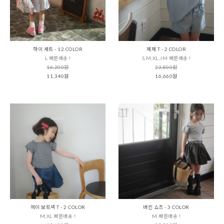
하이 세트 - 12 COLOR
제제 T - 2 COLOR
L 빠른배송 !
S,M,XL,JM 빠른배송 !
16,200원
23,800원
11,340원
16,660원
헤이 보트넥 T - 2 COLOR
버킨 쇼츠 - 3 COLOR
M,XL 빠른배송 !
M 빠른배송 !