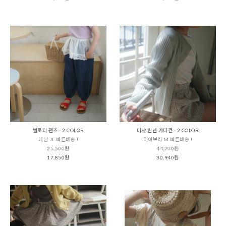
벨로티 팬츠 - 2 COLOR
미샤 린넨 카디건 - 2 COLOR
데님 JL 빠른배송 !
아이보리 M 빠른배송 !
25,500원
44,200원
17,850원
30,940원