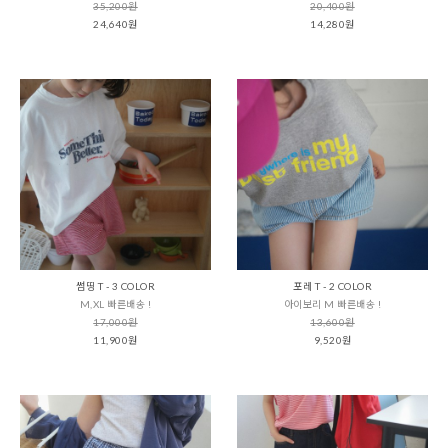
35,200원
20,400원
24,640원
14,280원
썸띵 T - 3 COLOR
포레 T - 2 COLOR
M,XL 빠른배송 !
아이보리 M 빠른배송 !
17,000원
13,600원
11,900원
9,520원