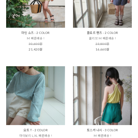
마틴 쇼츠 - 2 COLOR
플로르 팬츠 - 2 COLOR
M 빠른배송 !
올리브 M 빠른배송 !
30,600원
23,800원
21,420원
16,660원
요트 T - 2 COLOR
토스카 나시 - 3 COLOR
아이보리 L,XL 빠른배송 !
M 빠른배송 !