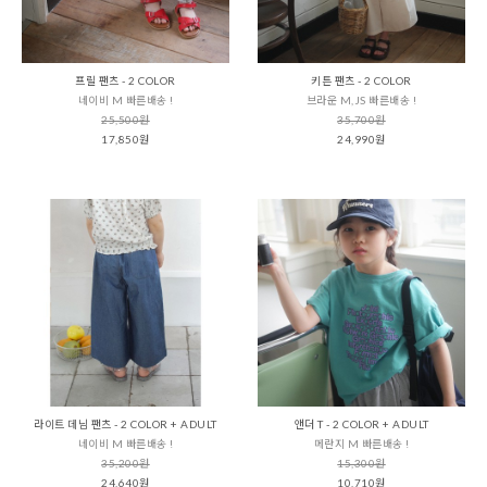
프릴 팬츠 - 2 COLOR
키튼 팬츠 - 2 COLOR
네이비 M 빠른배송 !
브라운 M,JS 빠른배송 !
25,500원
35,700원
17,850원
24,990원
라이트 데님 팬츠 - 2 COLOR + ADULT
앤더 T - 2 COLOR + ADULT
네이비 M 빠른배송 !
메란지 M 빠른배송 !
35,200원
15,300원
24,640원
10,710원