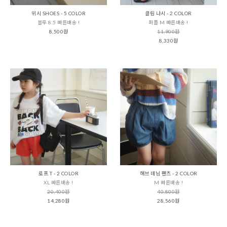
위시 SHOES - 5 COLOR
클림 나시 - 2 COLOR
블루 8.5 빠른배송 !
퍼플 M 빠른배송 !
8,500원
11,900원
8,330원
로프 T - 2 COLOR
해브 데님 팬츠 - 2 COLOR
XL 빠른배송 !
M 빠른배송 !
20,400원
40,800원
14,280원
28,560원