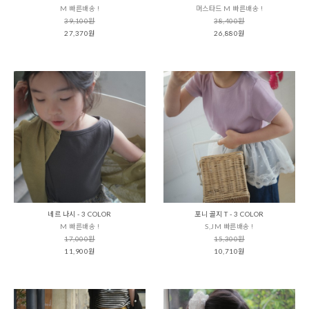
M 빠른배송 !
머스타드 M 빠른배송 !
39,100원
38,400원
27,370원
26,880원
네르 나시 - 3 COLOR
포니 골지 T - 3 COLOR
M 빠른배송 !
S,JM 빠른배송 !
17,000원
15,300원
11,900원
10,710원