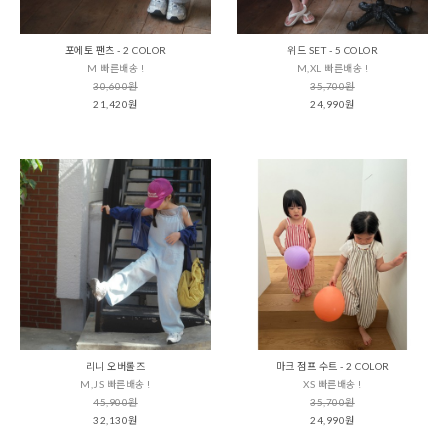
포에토 팬츠 - 2 COLOR
위드 SET - 5 COLOR
M 빠른배송 !
M,XL 빠른배송 !
30,600원
35,700원
21,420원
24,990원
리니 오버롤즈
마크 점프 수트 - 2 COLOR
M,JS 빠른배송 !
XS 빠른배송 !
45,900원
35,700원
32,130원
24,990원