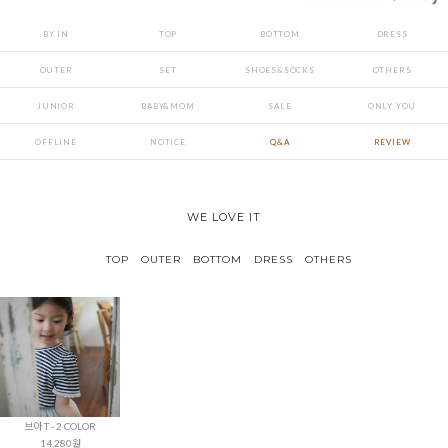
BY IN
TOP
BOTTOM
DRESS
OUTER
SET
SHOES&SOCKS
OTHERS
JUNIOR
BABY&MOM
SALE
ONLY YOU
OFFLINE
NOTICE
Q&A
REVIEW
WE LOVE IT
TOP
OUTER
BOTTOM
DRESS
OTHERS
브아 T - 2 COLOR
14,280원