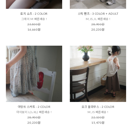
로지 쇼츠 - 2 COLOR
스틱 팬츠 - 3 COLOR + ADULT
그레이 M 빠른배송 !
M,JS,JL 빠른배송 !
23,800원
28,900원
16,660원
20,230원
아망뜨 스커트 - 2 COLOR
오크 블라우스 - 2 COLOR
아이보리 L(L-XL) 빠른배송 !
M,JS 빠른배송 !
28,900원
22,100원
20,230원
15,470원