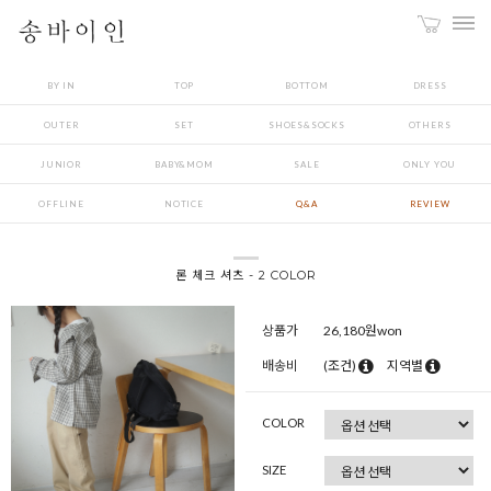
BY IN
TOP
BOTTOM
DRESS
OUTER
SET
SHOES&SOCKS
OTHERS
JUNIOR
BABY&MOM
SALE
ONLY YOU
OFFLINE
NOTICE
Q&A
REVIEW
론 체크 셔츠 - 2 COLOR
상품가
26,180
원won
배송비
(조건)
지역별
COLOR
SIZE