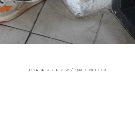
/
/
/
DETAIL INFO
REVIEW
Q&A
WITH ITEM