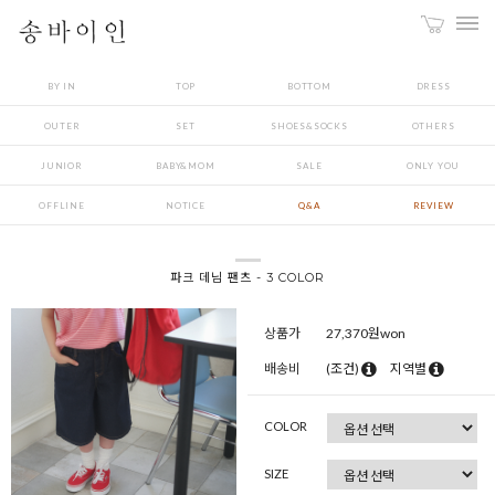
BY IN
TOP
BOTTOM
DRESS
OUTER
SET
SHOES&SOCKS
OTHERS
JUNIOR
BABY&MOM
SALE
ONLY YOU
OFFLINE
NOTICE
Q&A
REVIEW
파크 데님 팬츠 - 3 COLOR
상품가
27,370
원won
배송비
(조건)
지역별
COLOR
SIZE