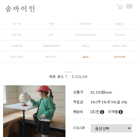
BY IN
TOP
BOTTOM
DRESS
OUTER
SET
SHOES&SOCKS
OTHERS
JUNIOR
BABY&MOM
SALE
ONLY YOU
OFFLINE
NOTICE
Q&A
REVIEW
하프 후드 T - 3 COLOR
상품가
32,130
원won
적립금
1% (카 1% 무 5% 실 1%)
배송비
(조건)
지역별
COLOR