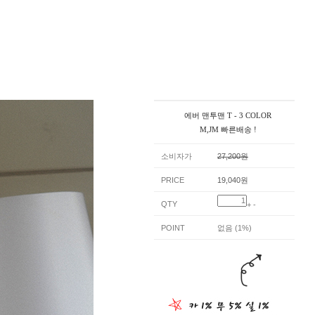
에버 맨투맨 T - 3 COLOR
M,JM 빠른배송 !
소비자가
27,200원
PRICE
19,040원
QTY
+
-
POINT
없음 (1%)