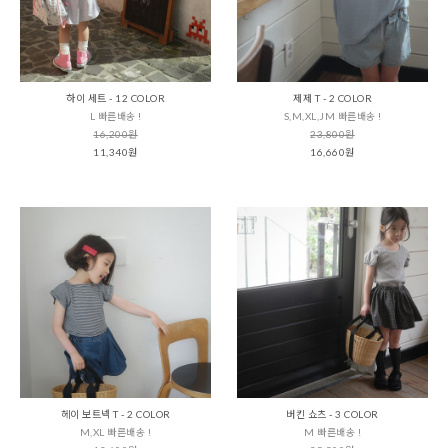
하이 세트 - 12 COLOR
제제 T - 2 COLOR
L 빠른배송 !
S,M,XL,JM 빠른배송 !
16,200원
23,800원
11,340원
16,660원
헤이 보트넥 T - 2 COLOR
버킨 쇼츠 - 3 COLOR
M,XL 빠른배송 !
M 빠른배송 !