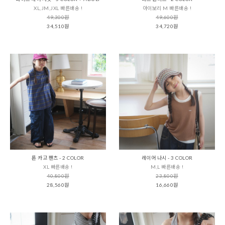
XL,JM,JXL 빠른배송 !
아이보리 M 빠른배송 !
49,300원
49,600원
34,510원
34,720원
론 카고 팬츠 - 2 COLOR
레이어 나시 - 3 COLOR
XL 빠른배송 !
M,L 빠른배송 !
40,800원
23,800원
28,560원
16,660원