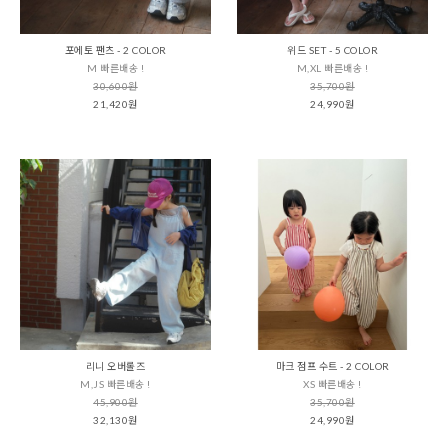
포에토 팬츠 - 2 COLOR
위드 SET - 5 COLOR
M 빠른배송 !
M,XL 빠른배송 !
30,600원
35,700원
21,420원
24,990원
리니 오버롤즈
마크 점프 수트 - 2 COLOR
M,JS 빠른배송 !
XS 빠른배송 !
45,900원
35,700원
32,130원
24,990원