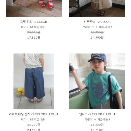
프릴 팬츠 - 2 COLOR
키튼 팬츠 - 2 COLOR
네이비 M 빠른배송 !
브라운 M,JS 빠른배송 !
25,500원
35,700원
17,850원
24,990원
라이트 데님 팬츠 - 2 COLOR + ADULT
앤더 T - 2 COLOR + ADULT
네이비 M 빠른배송 !
메란지 M 빠른배송 !
35,200원
15,300원
24,640원
10,710원