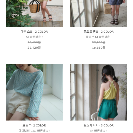
마틴 쇼츠 - 2 COLOR
플로르 팬츠 - 2 COLOR
M 빠른배송 !
올리브 M 빠른배송 !
30,600원
23,800원
21,420원
16,660원
요트 T - 2 COLOR
토스카 나시 - 3 COLOR
아이보리 L,XL 빠른배송 !
M 빠른배송 !