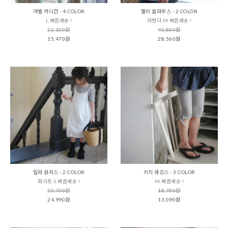
아벨 카디건 - 4 COLOR
엘리 블라우스 - 2 COLOR
L 빠른배송 !
라벤더 M 빠른배송 !
22,100원
40,800원
15,470원
28,560원
밀라 원피스 - 2 COLOR
키치 레깅스 - 3 COLOR
화이트 S 빠른배송 !
M 빠른배송 !
35,700원
18,700원
24,990원
13,090원