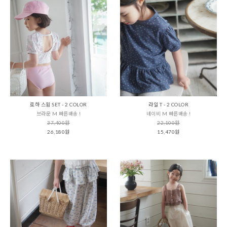
로하 스윔 SET - 2 COLOR
라일 T - 2 COLOR
브라운 M 빠른배송 !
네이비 M 빠른배송 !
37,400원
22,100원
26,180원
15,470원