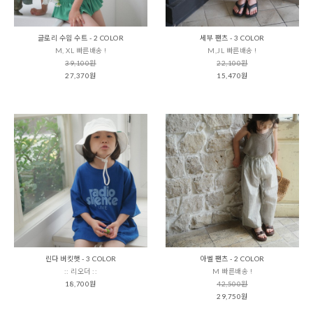
글로리 수읨 수트 - 2 COLOR
세부 팬츠 - 3 COLOR
M, XL 빠른배송 !
M,JL 빠른배송 !
39,100원
22,100원
27,370원
15,470원
린다 버킷햇 - 3 COLOR
아벨 팬츠 - 2 COLOR
:: 리오더 ::
M 빠른배송 !
18,700원
42,500원
29,750원