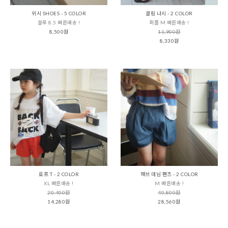
위시 SHOES - 5 COLOR
클림 나시 - 2 COLOR
블루 8.5 빠른배송 !
퍼플 M 빠른배송 !
8,500원
11,900원
8,330원
로프 T - 2 COLOR
해브 데님 팬츠 - 2 COLOR
XL 빠른배송 !
M 빠른배송 !
20,400원
40,800원
14,280원
28,560원