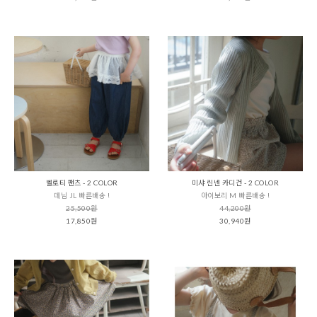
벨로티 팬츠 - 2 COLOR
미샤 린넨 카디건 - 2 COLOR
데님 JL 빠른배송 !
아이보리 M 빠른배송 !
25,500원
44,200원
17,850원
30,940원