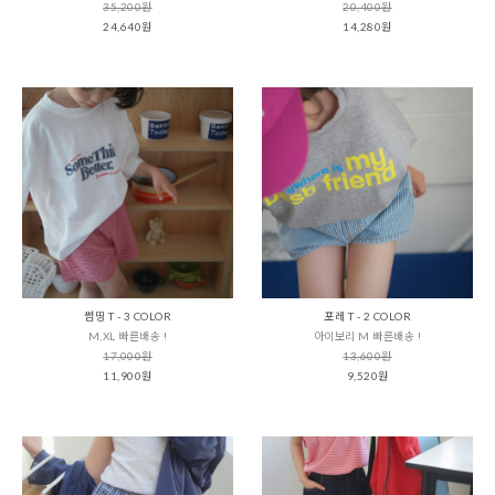
35,200원
20,400원
24,640원
14,280원
썸띵 T - 3 COLOR
포레 T - 2 COLOR
M,XL 빠른배송 !
아이보리 M 빠른배송 !
17,000원
13,600원
11,900원
9,520원