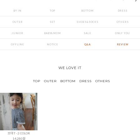
BY IN
TOP
BOTTOM
DRESS
OUTER
SET
SHOES&SOCKS
OTHERS
JUNIOR
BABY&MOM
SALE
ONLY YOU
OFFLINE
NOTICE
Q&A
REVIEW
WE LOVE IT
TOP
OUTER
BOTTOM
DRESS
OTHERS
브아 T - 2 COLOR
14,280원