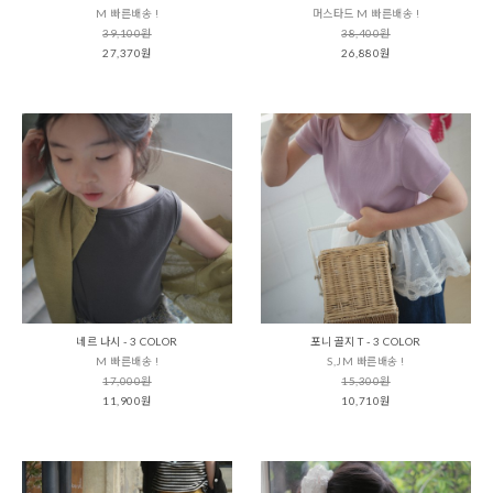
M 빠른배송 !
머스타드 M 빠른배송 !
39,100원
38,400원
27,370원
26,880원
네르 나시 - 3 COLOR
포니 골지 T - 3 COLOR
M 빠른배송 !
S,JM 빠른배송 !
17,000원
15,300원
11,900원
10,710원