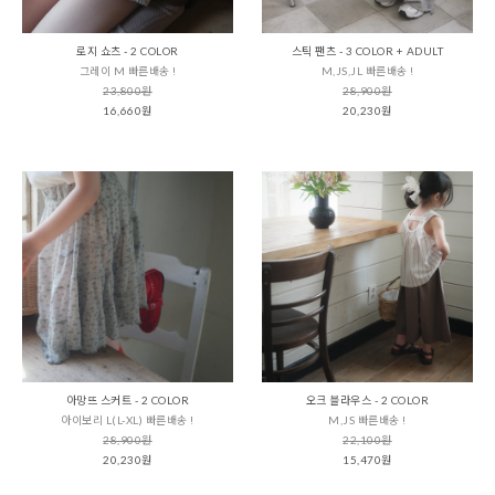
로지 쇼츠 - 2 COLOR
스틱 팬츠 - 3 COLOR + ADULT
그레이 M 빠른배송 !
M,JS,JL 빠른배송 !
23,800원
28,900원
16,660원
20,230원
아망뜨 스커트 - 2 COLOR
오크 블라우스 - 2 COLOR
아이보리 L(L-XL) 빠른배송 !
M,JS 빠른배송 !
28,900원
22,100원
20,230원
15,470원