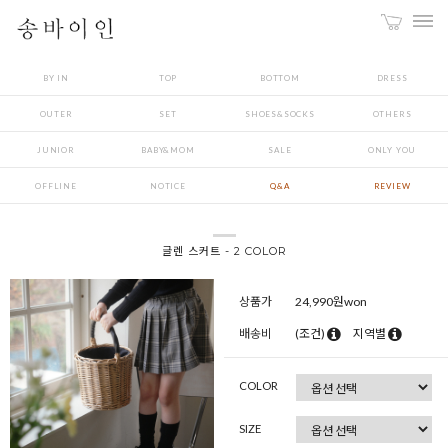
BY IN
TOP
BOTTOM
DRESS
OUTER
SET
SHOES&SOCKS
OTHERS
JUNIOR
BABY&MOM
SALE
ONLY YOU
OFFLINE
NOTICE
Q&A
REVIEW
글렌 스커트 - 2 COLOR
상품가
24,990
원won
배송비
(조건)
지역별
COLOR
SIZE