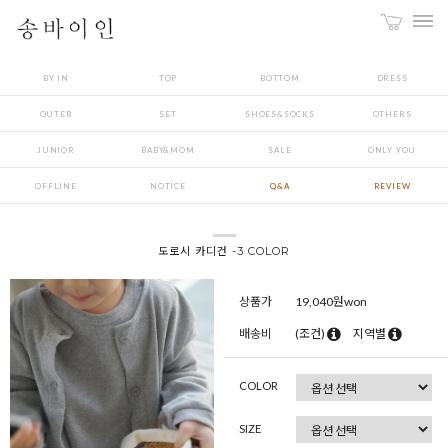
BY IN
TOP
BOTTOM
DRESS
OUTER
SET
SHOES&SOCKS
OTHERS
JUNIOR
BABY&MOM
SALE
ONLY YOU
OFFLINE
NOTICE
Q&A
REVIEW
도로시 카디건 -3 COLOR
상품가
19,040
원won
배송비
(조건)
지역별
COLOR
SIZE