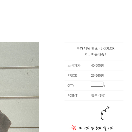
루카 데님 팬츠 - 2 COLOR
M,L 빠른배송 !
소비자가
40,800원
PRICE
28,560원
QTY
+
-
POINT
없음 (1%)