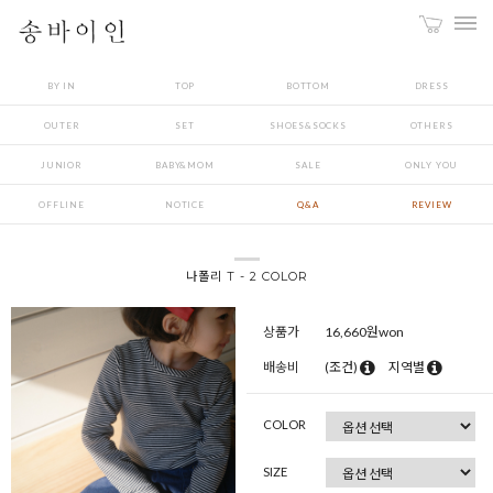
BY IN
TOP
BOTTOM
DRESS
OUTER
SET
SHOES&SOCKS
OTHERS
JUNIOR
BABY&MOM
SALE
ONLY YOU
OFFLINE
NOTICE
Q&A
REVIEW
나폴리 T - 2 COLOR
상품가
16,660
원won
배송비
(조건)
지역별
COLOR
SIZE