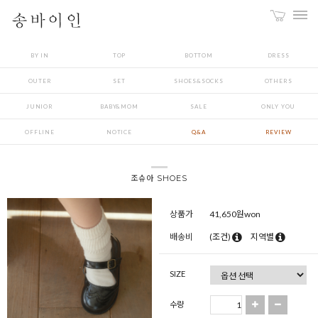
BY IN
TOP
BOTTOM
DRESS
OUTER
SET
SHOES&SOCKS
OTHERS
JUNIOR
BABY&MOM
SALE
ONLY YOU
OFFLINE
NOTICE
Q&A
REVIEW
조슈아 SHOES
상품가
41,650
원won
배송비
(조건)
지역별
SIZE
수량