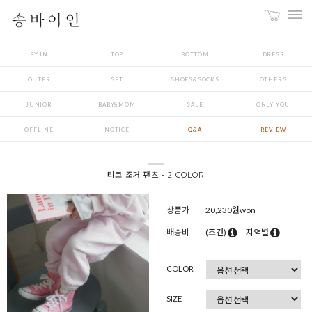
BY IN
TOP
BOTTOM
DRESS
OUTER
SET
SHOES&SOCKS
OTHERS
JUNIOR
BABY&MOM
SALE
ONLY YOU
OFFLINE
NOTICE
Q&A
REVIEW
티코 조거 팬츠 - 2 COLOR
상품가
20,230
원won
배송비
(조건)
지역별
COLOR
SIZE