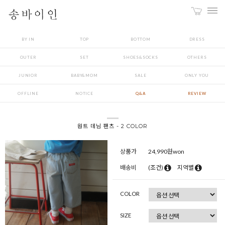
BY IN
TOP
BOTTOM
DRESS
OUTER
SET
SHOES&SOCKS
OTHERS
JUNIOR
BABY&MOM
SALE
ONLY YOU
OFFLINE
NOTICE
Q&A
REVIEW
원트 데님 팬츠 - 2 COLOR
상품가
24,990
원won
배송비
(조건)
지역별
COLOR
SIZE