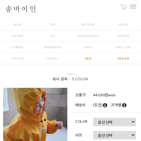
BY IN
TOP
BOTTOM
DRESS
OUTER
SET
SHOES&SOCKS
OTHERS
JUNIOR
BABY&MOM
SALE
ONLY YOU
OFFLINE
NOTICE
Q&A
REVIEW
워너 점퍼 - 3 COLOR
상품가
44,030
원won
배송비
(조건)
지역별
COLOR
SIZE