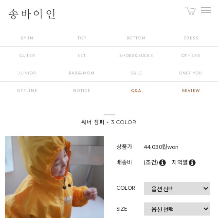
BY IN
TOP
BOTTOM
DRESS
OUTER
SET
SHOES&SOCKS
OTHERS
JUNIOR
BABY&MOM
SALE
ONLY YOU
OFFLINE
NOTICE
Q&A
REVIEW
워너 점퍼 - 3 COLOR
상품가
44,030
원won
배송비
(조건)
지역별
COLOR
SIZE