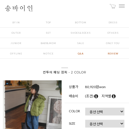
BY IN
TOP
BOTTOM
DRESS
OUTER
SET
SHOES&SOCKS
OTHERS
JUNIOR
BABY&MOM
SALE
ONLY YOU
OFFLINE
NOTICE
Q&A
REVIEW
컨투어 패딩 점퍼 - 2 COLOR
상품가
80,920
원won
배송비
(조건)
지역별
COLOR
SIZE